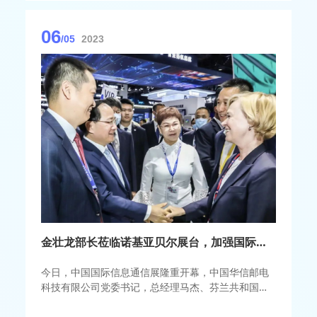
06
/05
2023
金壮龙部长莅临诺基亚贝尔展台，加强国际合作, 打造互利共赢新生态
今日，中国国际信息通信展隆重开幕，中国华信邮电
科技有限公司党委书记，总经理马杰、芬兰共和国驻
华大使孟蓝（Leena-Kaisa Mikkola）热烈欢迎金壮
龙部长一行莅临诺基亚贝尔展台参观指导。