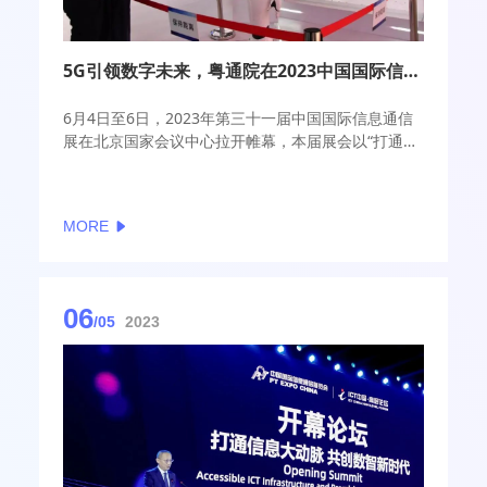
5G引领数字未来，粤通院在2023中国国际信息通信展全方位展示多项最新科研成果
6月4日至6日，2023年第三十一届中国国际信息通信
展在北京国家会议中心拉开帷幕，本届展会以“打通信
息大动脉共创数智新时代”为主题，全面展示信息通信
业发展最新成果。广东省新一代通信与网络创新研究
院（简称粤通院）携5G/6G、通信芯片、新型网络和
MORE
卫星通信等领域的最新科研成果参加展览会，全方位
展示粤通院的自主通信产品、解决方案和前沿技术。
06
/05
2023