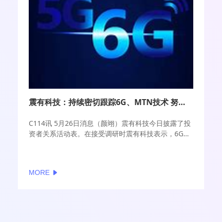
震有科技：持续密切跟踪6G、MTN技术 努力向产品转化
C114讯 5月26日消息（颜翊）震有科技今日披露了投
资者关系活动表。在接受调研时震有科技表示，6G技
术的发展是一个长期的过程，目前6G技术的研发仍处
于初期阶段，很多公司对6G的研发工作也正在紧锣密
鼓地进行着。公司认为，6G将是通信、卫星、计算、
MORE
人工智能、安全等相关技术的内生融合，将会有效促
进社会快速发展，6G在智慧交通、智慧医疗、智慧工
业、元宇宙等领域将会是重点发展的几个方向；另
外，随着卫星互联网产业的迅猛发展，卫星通信与地
面移动通信融合构建全球无缝覆盖的星地融合网络，