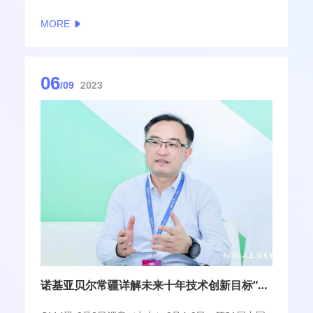
的车票，6月4日凌晨5:10我到达了北京，6:40到达了
MORE
国家会议中心，当晚19:30我坐上了返回山西太原的动
车，结束了一天的观展学习行程。这两天有关PT展的
相关新闻成为了行业热点，我想以一名草根基层通信
人和普通百姓的视角与大家分享一些思考和见闻，希
06
望能对各位有所帮助，请大家赐教。
/09
2023
诺基亚贝尔常疆详解未来十年技术创新目标“6CM”：6G、CFN和Metaverse