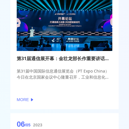
第31届通信展开幕：金壮龙部长作重要讲话，呼吁共推行业高质量发展
第31届中国国际信息通信展览会（PT Expo China）
今日在北京国家会议中心隆重召开，工业和信息化部
党组书记、部长金壮龙亲临开幕式并发表重要讲话。
他呼吁与会嘉宾和产业各方加强交流、深化合作，携
手共推信息通信业高质量发展，更好赋能实体、服务
MORE
社会、造福人民。
06
/05
2023