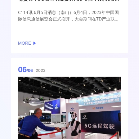
C114讯 6月5日消息（南山）6月4日，2023年中国国
际信息通信展览会正式召开，大会期间在TD产业联盟
主办的“第四届5G千兆网产业论坛”上，中国工程院院
士邬贺铨发表演讲表示，5G商用帮助我国网络性能进
入全球前十位，固网更是高居第四，其中北京市固网
MORE
宽带速率位居全球第一。
06
/06
2023