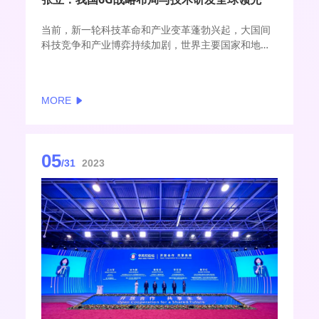
当前，新一轮科技革命和产业变革蓬勃兴起，大国间
科技竞争和产业博弈持续加剧，世界主要国家和地区
纷纷加速布局未来产业以构筑未来竞争新优势。面向
2030年商用的第六代移动通信（6G）是典型的未来产
业，按照“使用一代，建设一代，研发一代”的移动通
MORE
信发展节奏，全球6G竞赛已经拉开了帷幕。
05
/31
2023