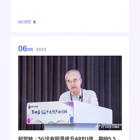
心隆重拉开帷幕，工业和信息化部副部长张云明在期
间举行的“ICT中国高层论坛主论坛”发表重要致辞。他
指出，我国信息通信行业作为战略性、基础性、先导
MORE
性行业，在取得历史性成就的同时，亦面临着前所未
有的挑战。
06
/06
2023
邬贺铨：5G没有明显提升ARPU值，期待5.5G破局