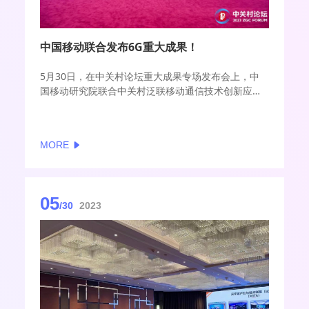
中国移动联合发布6G重大成果！
5月30日，在中关村论坛重大成果专场发布会上，中
国移动研究院联合中关村泛联移动通信技术创新应用
研究院（以下简称中关村泛联院）发布下一代云化开
放无线新型空口试验验证平台。作为全球首个服务科
研机构和企业的6G无线云化协同创新平台，其目标是
MORE
助力解决6G潜在关键技术研究与验证阶段研发投入
大、创新资源相对分散、缺乏有效协同和整体贯通的
问题。
05
/30
2023