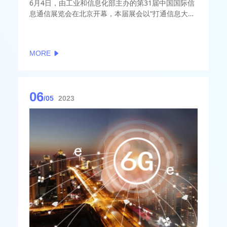
6月4日，由工业和信息化部主办的第31届中国国际信
息通信展览会在北京开幕，本届展会以“打通信息大动
脉，共创数智新时代”为主题，全面展示信息通信业发
展最新成果，邀请国内外约400家知名企业参展，展
出规模4万平方米。工业和信息化部党组书记、部长金
MORE
壮龙出席开幕论坛并致辞。部党组成员、副部长张云
明主持开幕论坛。 部总工程师赵志国，总经济师、办
公厅主任高东升出席活动。
06
/05
2023