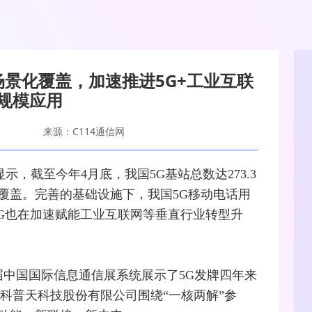
景化覆盖，加速推进5G+工业互联
规模应用
来源：C114通信网
显示，截至今年4月底，我国
5G
基站
总数达273.3
覆盖。完善的基础设施下，我国5G移动电话用
时5G也在加速赋能工业
互联网
等垂直行业
转型
升
1届中国国际信息通信展系统展示了5G发牌四年来
电科
普天
科技股份有限公司围绕“一核两解”参