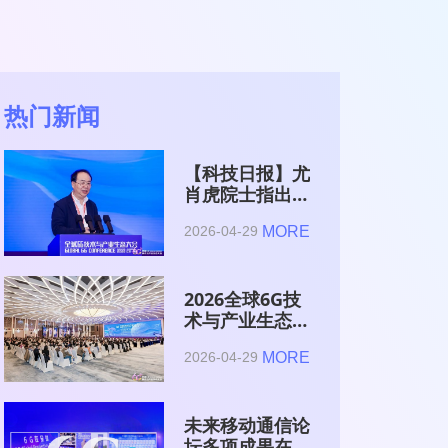
热门新闻
【科技日报】尤
肖虎院士指出
6G的首要使命
MORE
2026-04-29
是赋能AI的发
展
2026全球6G技
术与产业生态大
会在南京开幕
MORE
2026-04-29
未来移动通信论
坛多项成果在