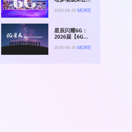
2026全球6G技
MORE
2026-04-30
术与产业生态大
会集中发布
星辰闪耀6G：
2026届【6G星
辰】青年科学家
MORE
2026-04-30
与博士获颁证书