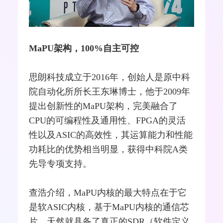
MaPU架构，100%自主可控
思朗科技成立于2016年，创始人是原中科
院自动化所所长王东琳博士，他于2009年
提出创新性的MaPU架构，完美
融合
了
CPU的可编程性及通用性、
FPGA
的灵活
性以及
ASIC
的高效性，其运算能力和性能
功耗比的优势相当明显，获得中科院A类
先导专项支持。
查浩介绍，MaPU内核的最大特点在于它
是软ASIC内核，基于MaPU内核的通信芯
片，天然就具备了真正的
SDR
（软件定义