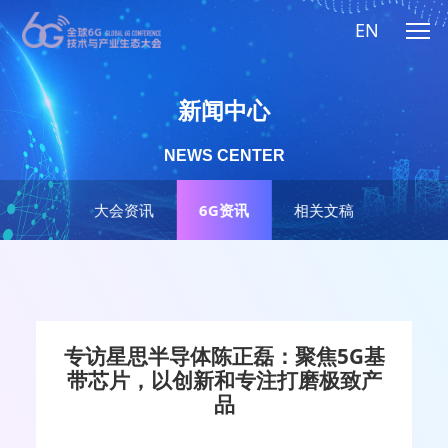
EN
新闻中心
NEWS CENTER
大会资讯
6G资讯
相关文稿
专访星思半导体陈正磊：聚焦5G基
带芯片，以创新和专注打磨极致产
品