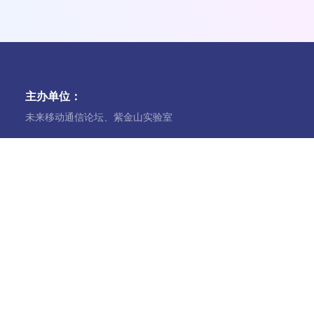
主办单位：
未来移动通信论坛、紫金山实验室
技术支持：
IEEE Communications Society
联系我们
电话：+86-010-82800433
future@future-forum.org.cn
中国.北京市海淀区中关村大街11号e世界财富中心A座
937