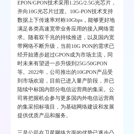
EPON
/
GPON
技术采用1.25G/2.
5G
光芯片，
并向10G光芯片过渡。10G-
PON
技术支持
数据上下传速率对称10Gbps，能够更好地
满足各类高速
宽带
业务应用的接入网络需
求。随着双千兆的持续推进，以及国内宽
带网络不断升级，当前10G PON的需求已
经开始逐步超过GPON成为市场主流，同
时未来有望进一步升级到25G/50GPON
等。2022年，公司推出的10GPON产品受
到市场欢迎，目前已进入量产阶段，并已
陆续中标国内部分电信运营商的集采。公
司将把握机会参与更多国内外电信运营商
的集采
招标
项目，为基础网络建设和发展
提供优质产品和服务。
三是公司在卫
星网
络方面的优势已逐步凸