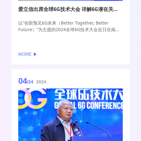
爱立信出席全球6G技术大会 详解6G潜在关键技术方向
以“创新预见6G未来（Better Together, Better
Future）”为主题的2024全球6G技术大会近日在南京
隆重举行。作为全球电信设备厂商代表之一，爱立信
研究中心无线网络负责人Johan Söder出席了本次大
会并发表主题演讲，他详细讲述了爱立信眼中作为“虚
MORE
拟与现实世界的统一体”的6G网络愿景，介绍了爱立信
所看到的从当前5G到未来6G 系统的无线技术演进，
并对潜在的重点技术方向进行了分享。
04
/24
2024