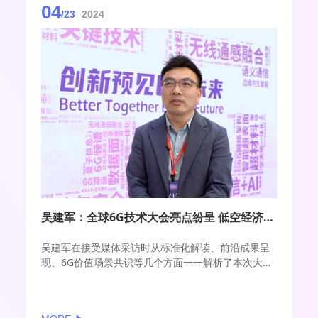
04
表示：“低空经济是新兴产业未来发展的重要方向，将
/23
2024
来一定会形成万亿级产业规模，一定能够更好地造福
百姓，更好地满足人民对美好生活的向往。”
吴建军：全球6G技术大会亮点纷呈 低空经济新兴场景成为共识
吴建军在接受媒体采访时从标准化解读、前沿成果呈
现、6G价值场景共识等几个方面一一解析了本次大会
的亮点