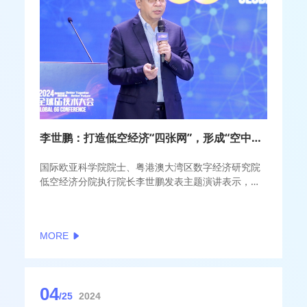
李世鹏：打造低空经济“四张网”，形成“空中高速公路”
国际欧亚科学院院士、粤港澳大湾区数字经济研究院
低空经济分院执行院长李世鹏发表主题演讲表示，发
展低空经济能够带来多方面利益，最主要的应用是通
过升空，将二维交通变成了三维交通，且能够提供点
对点服务。这不仅可以帮助缓解地面拥塞，还将产生
MORE
万亿级的经济价值。
04
/25
2024