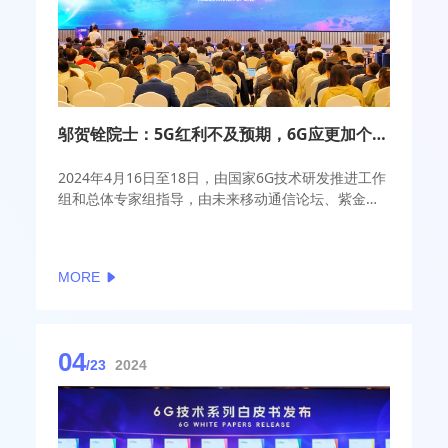
邬贺铨院士：5G红利不及预期，6G应更加个性化
2024年4月16日至18日，由国家6G技术研发推进工作
组和总体专家组指导，由未来移动通信论坛、紫金山
实验室主办的2024全球6G技术大会在南京召开。在今
日举办的主论坛上，中国工程院院士邬贺铨发表演讲
指出，6G的天地协同、通感一体、通算融合、人机合
MORE
一、泛在连接等特征，理想很丰满，但现实存在很大
挑战。
04
/23
2024