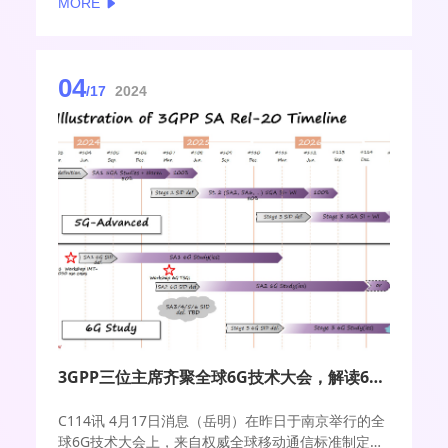
MORE
致辞。
04
/17
2024
3GPP三位主席齐聚全球6G技术大会，解读6G标准时间表
C114讯 4月17日消息（岳明）在昨日于南京举行的全
球6G技术大会上，来自权威全球移动通信标准制定组