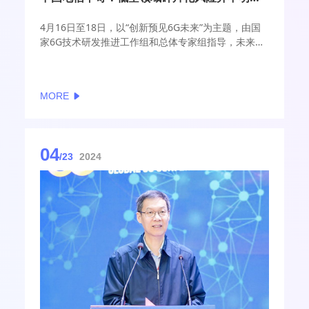
4月16日至18日，以“创新预见6G未来”为主题，由国
家6G技术研发推进工作组和总体专家组指导，未来移
动通信论坛、紫金山实验室主办的2024全球6G技术大
会将在南京召开。
MORE
期间，中国电信首席专家、贝尔实验室Fellow、IEEE
Fellow毕奇表示，中国在5G领域已经实现长远的发
展，并对全球生态系统作出了重要贡献。展望6G，
AI、泛在连接、通感融合将成为最具潜力的三个发展
04
方向。其中，基于通感融合技术的“低空经济”有潜力
/23
2024
为运营商带来大概双位数增长，将在无人机巡检与外
卖、轻量级的物流等场景发挥更大价值。