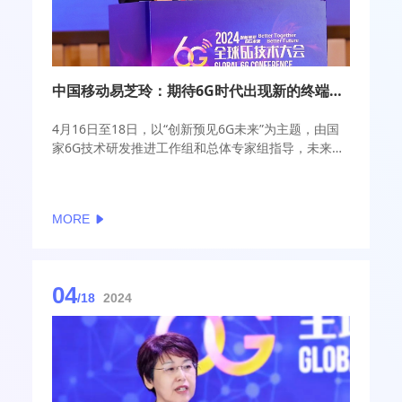
中国移动易芝玲：期待6G时代出现新的终端形态 看好云端智能机器人前景
4月16日至18日，以“创新预见6G未来”为主题，由国
家6G技术研发推进工作组和总体专家组指导，未来移
动通信论坛、紫金山实验室主办的2024全球6G技术大
会在南京召开。
MORE
期间，中国移动研究院首席科学家易芝玲在接受采访
时，阐述了6G技术的主要特点及其对社会生活可能带
来的变革。她指出，6G作为新一代数字信息基础设
施，将成为连接物理世界和数字世界的桥梁，实现从
04
万物互联走向万物智联的跨越。相较于5G，6G网络在
/18
2024
传输速率、时延及用户体验等层面均呈现显著提升：
峰值速率将会达到100Gbps，较5G提升十倍；时延将
会降低到0.1毫秒，仅为5G的十分之一；而从端到端
业务视角看，用户体验将提升2-3倍。