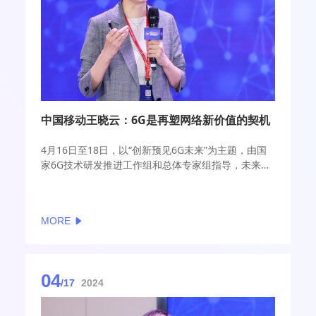
中国移动王晓云：6G是再塑网络新价值的契机
4月16日至18日，以“创新预见6G未来”为主题，由国
家6G技术研发推进工作组和总体专家组指导，未来移
动通信论坛、紫金山实验室主办的2024全球6G技术大
会将在南京召开。
MORE
期间，中国移动首席科学家、副总工程师王晓云在接
受采访时表示，6G研究正处于标准化前期需求定义阶
段。从4G到5G/6G，移动通信网络向支撑产业互联网
范式变革。5G通过服务化架构SBA的创新，以“搭积
04
木”的方式实现网络功能可扩展、业务可生成，真正开
/17
2024
启了IT和CT深度融合的设计，让移动通信开始向赋能
千行百业的“平台化网络”演进。而6G，将是再塑网络