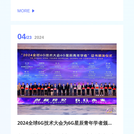
识。
MORE
会议期间，中国信科集团副总经理、总工程师、科技
委主任，无线移动通信全国重点实验室主任，IEEE
Fellow陈山枝在接受C114专访时表示，6G有三个最为
核心的特征，星地融合移动通信，解决全球全域立体
04
覆盖问题；以用户为中心的网络；终端形态的多样
/23
2024
性，除手机外，还有智能网联汽车、各种物联网终端
等。
2024全球6G技术大会为6G星辰青年学者颁发证书