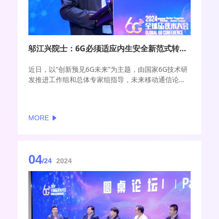
邬江兴院士：6G必须适应内生安全新范式转变 三方面贡献“中国智慧”
近日，以“创新预见6G未来”为主题，由国家6G技术研
发推进工作组和总体专家组指导，未来移动通信论
坛、紫金山实验室主办的2024全球6G技术大会在南京
召开。
MORE
期间，中国工程院院士、中国国家数字交换系统工程
技术研究中心（NDSC）主任邬江兴在接受C114采访
时表示，“安全可信是建立数字社会的基础，在网络空
间中，不仅有病毒植入、信用卡盗刷、贩卖用户隐私
04
这样的‘小偷’，还有勒索病毒这样的‘江洋大盗’。”
/24
2024