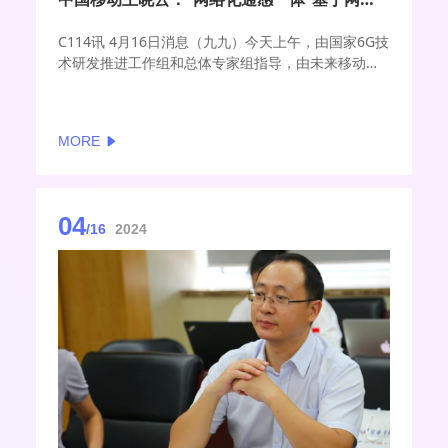
C114讯 4月16日消息（九九）今天上午，由国家6G技
术研发推进工作组和总体专家组指导，由未来移动通
信论坛、紫金山实验室主办的2024全球6G技术大会在
南京开幕。在同期举办的“无线通感融合”分论坛上，
中国移动集团首席科学家王晓云表示，感知与通信融
MORE
合是未来网络的重要特征之一，中国移动提出网络化
通感一体（Integrated Sensing and
Communication Network, SCN），基于网进行全局
最优的系统创新。
04
/16
2024