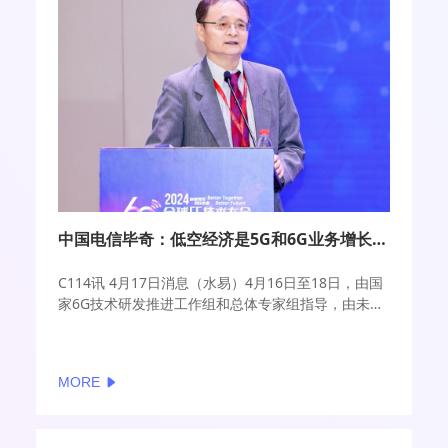
新价值的契机，移动通信将进一步深入服务于信息的
全生命周期中。
中国电信毕奇：低空经济是5G和6G业务增长新方向
C114讯 4月17日消息（水易）4月16日至18日，由国
家6G技术研发推进工作组和总体专家组指导，由未来
移动通信论坛、紫金山实验室主办的2024全球6G技术
大会在南京召开。围绕6G愿景共识，一同探讨6G技术
和业务的未来蓝图，旨在6G标准启动前推动凝练全球
MORE
共识。