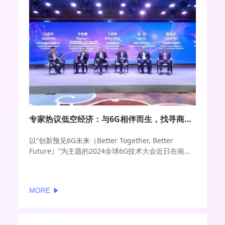
专家热议低空经济：与6G相伴而生，找寻商业闭环
以“创新预见6G未来（Better Together, Better
Future）”为主题的2024全球6G技术大会近日在南京
隆重举行。在期间的“未来业务与应用猜想”分论坛
上，来自产业界和学术界的多位领军人物针对“6G与低
空经济”这一议题展开了深入的圆桌讨论。
MORE
在5G商用5年依然苦寻“杀手级”应用之际，业界迫切希
望低空经济成为6G最成功的商业场景。在国新办上周
举行的新闻发布会上，工业和信息化部副部长单忠德