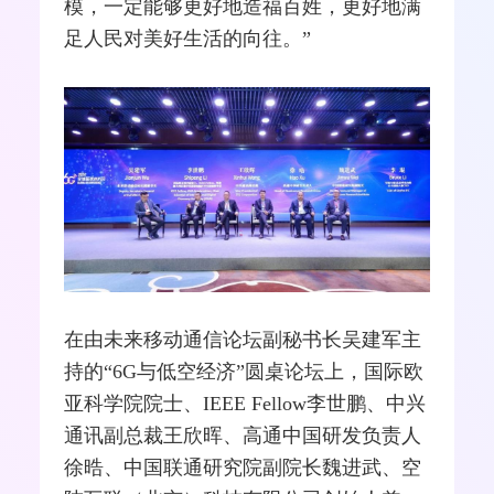
模，一定能够更好地造福百姓，更好地满
足人民对美好生活的向往。”
在由未来
移动通信
论坛副秘书长吴建军主
持的“6G与低空经济”圆桌论坛上，国际欧
亚科学院院士、
IEEE
Fellow李世鹏、
中兴
通讯副总裁王欣晖、
高通
中国研发负责人
徐晧、
中国联通
研究院副院长魏进武、空