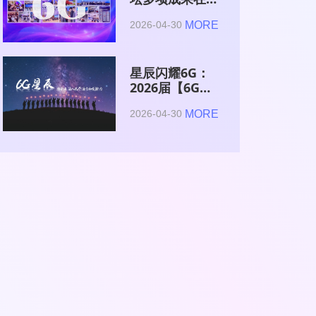
2026全球6G技
MORE
2026-04-30
术与产业生态大
会集中发布
星辰闪耀6G：
2026届【6G星
辰】青年科学家
MORE
2026-04-30
与博士获颁证书