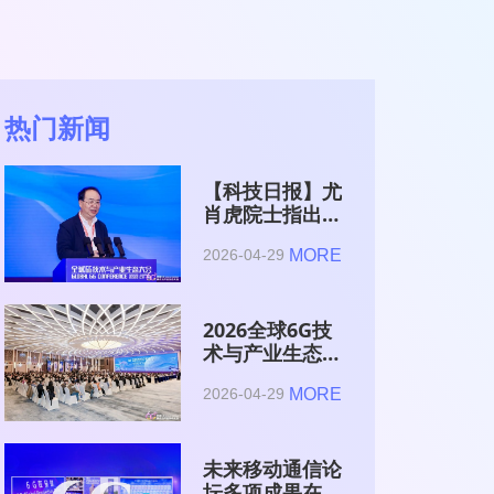
热门新闻
【科技日报】尤
肖虎院士指出
6G的首要使命
MORE
2026-04-29
是赋能AI的发
展
2026全球6G技
术与产业生态大
会在南京开幕
MORE
2026-04-29
未来移动通信论
坛多项成果在