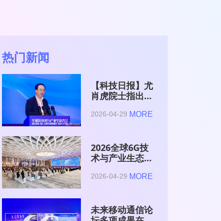
热门新闻
【科技日报】尤
肖虎院士指出
6G的首要使命
MORE
2026-04-29
是赋能AI的发
展
2026全球6G技
术与产业生态大
会在南京开幕
MORE
2026-04-29
未来移动通信论
坛多项成果在