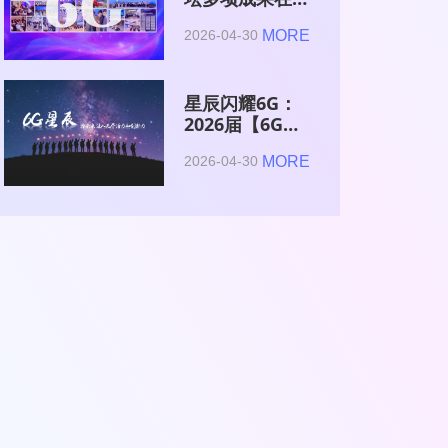
2026全球6G技
MORE
2026-04-30
术与产业生态大
会集中发布
星辰闪耀6G：
2026届【6G星
辰】青年科学家
MORE
2026-04-30
与博士获颁证书