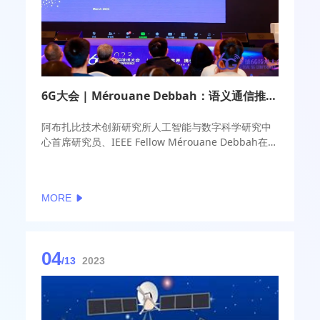
6G大会 | Mérouane Debbah：语义通信推开6G时代大门
阿布扎比技术创新研究所人工智能与数字科学研究中
心首席研究员、IEEE Fellow Mérouane Debbah在大
会上提出，进入6G的关键技术研究窗口期，语义通信
是未来发展方向之一，语义通信需要AI，但也不完全
基于AI，需要多种方式的集成操作，才能在无线系统
MORE
时代搭建新的范式。
04
/13
2023