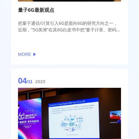
量子6G最新观点
把量子通信/计算引入6G是面向6G的研究方向之一，
近期，“5G美洲”在其6G白皮书中把“量子计算、密码学
和通信”列入6G技术使能因素和趋势，给出了一些新观
点。
MORE
04
/11
2023