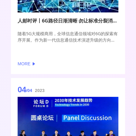
人邮时评丨6G路径日渐清晰 勿让标准分裂消减技术红利
随着5G大规模商用，全球信息通信领域对6G的探索有
序开展。作为新一代信息通信技术演进升级的方向，
6G将实现人类世界、物理世界、数字世界的无缝融
合，实现万物智联、数字孪生的美好愿景，成为未来
经济社会数字化、智能化、绿色化转型的重要驱动力
MORE
量。
04
/04
2023