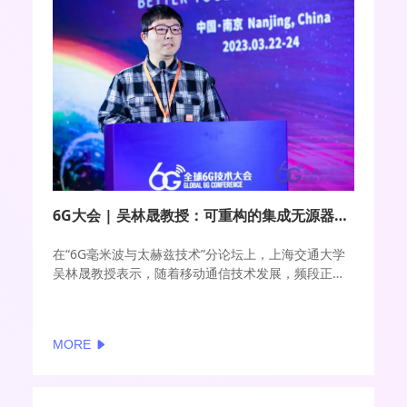
6G大会 | 吴林晟教授：可重构的集成无源器件空间广阔
在“6G毫米波与太赫兹技术”分论坛上，上海交通大学
吴林晟教授表示，随着移动通信技术发展，频段正在
不断增多，并且从低频向毫米波、太赫兹频段不断演
进。未来6G技术可能会使用到毫米波和太赫兹频段，
采用多层叠加的结构，带宽增加频段数量也增加，通
MORE
信和感知可能会融合，对前端系统多功能化提出需
求，对于射频前端系统的高集成度和可重构提出了需
求。