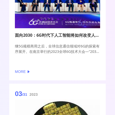
面向2030：6G时代下人工智能将如何改变人类社会？
继5G规模商用之后，全球信息通信领域对6G的探索有
序展开。在南京举行的2023全球6G技术大会—“2030
年技术发展趋势”论坛的圆桌讨论环节中，来自行业内
多位知名专家、领先企业高管就面向6G技术商用背景
下，以人工智能（AI）为重要驱动力量的未来科技革
MORE
命和产业变革，以及人类生活方式和社会运行模式的
颠覆性改变进行了深入探讨和分析。
03
/31
2023