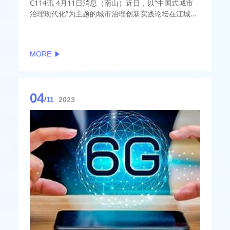
C114讯 4月11日消息（南山）近日，以“中国式城市
治理现代化”为主题的城市治理创新实践论坛在江城武
汉举办。本次论坛由中国城市科学研究会城市治理专
业委员会与万物云空间科技服务股份有限公司共同主
办，汇聚了国内智慧城市领域的200多位跨行业专家
MORE
大咖参会。
04
/11
2023