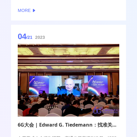
络架构和系统能力的研究。目标是将通信、计算、控
MORE
制等综合能力在一张信息网上发挥出来。
04
/21
2023
6G大会 | ​Edward G. Tiedemann：找准关键着力点 6G开启新一轮创新