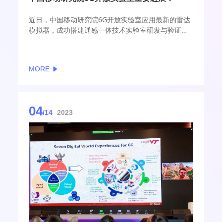
近日，中国移动研究院6G开放实验室应用最新的雷达
模拟器，成功搭建通感一体技术实验室研发与验证平
台，正式具备通感一体实验室研发与验证能力。与主
流的基于真实探测目标的测试方法相比，6G开放实验
室提供的研发环境降低了通感一体试验对测试环境的
MORE
依赖，为加速通感一体化的研发提供了更加快捷的验
证优化方式。
04
/14
2023