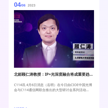
04
/06
2023
北邮顾仁涛教授：IP+光深度融合将成重要趋势 有望形成颠覆性解决方案
C114讯 4月6日消息（岳明）在今日由CIOE中国光博
会与C114通信网联合推出的大型研讨会系列活动
——“2023中国光通信高质量发展论坛”第三期“智能光
网络技术研讨会”上，北京邮电大学信息与通信工程学
院教授、博士生导师顾仁涛就IP与光网络的融合新趋