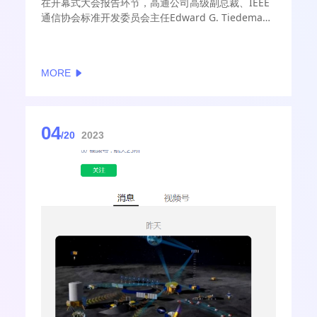
在开幕式大会报告环节，高通公司高级副总裁、IEEE
通信协会标准开发委员会主任Edward G. Tiedemann
应邀出席并作了主题发言。Edward G. Tiedemann在
演讲中简要回顾了移动通信产业的发展历程；详细介
绍了当前5G产业生态和5G-Advanced技术热点，特别
MORE
是毫米波、NTN和AI技术的引入；同时，Edward G.
Tiedemann还阐述了高通推动5G Advanced技术向
6G演进的主要研究方向与着力点。
04
/20
2023