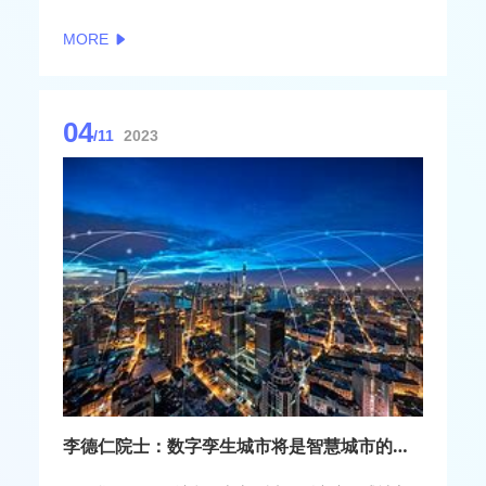
面解决信息的含义表达与传输，把信息含义的理解环
MORE
节部分或全部地前置到发送端，从而降低传输量，减
少带宽需求。
04
/11
2023
李德仁院士：数字孪生城市将是智慧城市的新高度