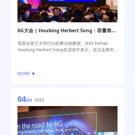
6G大会 | Houbing Herbert Song：容量将成为6G时代最大挑战 AI将扮演关键角色
美国马里兰大学巴尔的摩分校教授、IEEE Fellow
Houbing Herbert Song在演讲中表示，在过去两年
时间内，6G已经得到了快速的发展，涌现出了很多新
兴的应用和服务场景，对于无线网络的服务效能出现
了新的需求。6G采用了基于云端的架构，可以帮助我
MORE
们更好地对无线网络进行计算和资源的分配。
04
/10
2023