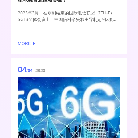
2023年3月，在刚刚结束的国际电信联盟（ITU-T）
SG13全体会议上，中国信科牵头和主导制定的2项星
地融合国际标准：《Y.3202，Fixed, mobile and
satellite convergence: Mobility management for
IMT-2020 networks and beyond》（固定、移动和
MORE
卫星融合：面向IMT-2020及其演进网络的移动性管
理）、《Y.3203，Fixed, mobile and satellite
convergence: Connection management for IMT-
2020 networks and beyond》（固定、移动和卫星
04
融合：面向IMT-2020及其演进网络的连接管理）获批
/04
2023
结项，实现了星地融合通信关键技术在标准化方面的
突破，为星地融合通信的技术研究和标准体系构建奠
定了坚实基础，标志着中国信科在星地融合“5G兼容、
6G融合”取得的又一重大成果。