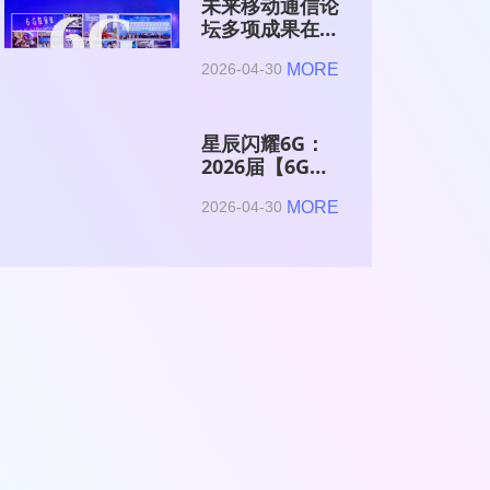
未来移动通信论
坛多项成果在
2026全球6G技
MORE
2026-04-30
术与产业生态大
会集中发布
星辰闪耀6G：
2026届【6G星
辰】青年科学家
MORE
2026-04-30
与博士获颁证书