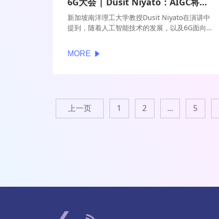
6G大会 | Dusit Niyato：AIGC将极大提升语义通信应用进程
新加坡南洋理工大学教授Dusit Niyato在演讲中
提到，随着人工智能技术的发展，以及6G面向智
能体通信的需求增长，语义通信再次成为热点技
术。语义通信是一种以语义表征信息并传输的技
MORE
术，它在语义层面解决信息的含义表达与传输，
把信息含义的理解环节部分或全部地前置到发送
端，从而降低传输量，减少带宽需求。
上一页
1
2
...
5