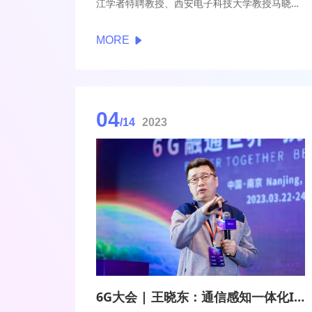
江学者特聘教授、西安电子科技大学教授马晓华
表示，6G应用将给现有的前端芯片提出新的挑
战。未来比较可行的是氮化镓器件，在高频、高
MORE
效、带宽和大功率等方面综合表现突出。
04
/14
2023
6G大会 | 王晓东：通信感知一体化ISAC是6G关键技术