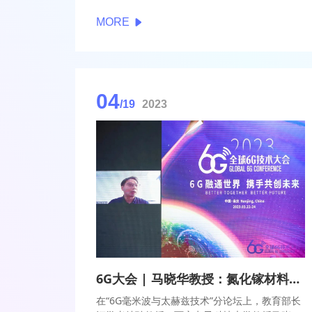
法。
MORE
04
/19
2023
6G大会 | 马晓华教授：氮化镓材料未来在高频保持优势
在“6G毫米波与太赫兹技术”分论坛上，教育部长