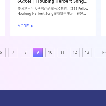
6G大会 | Houbing Herbert Song：容量将成为6G时代最大挑战 AI将扮演关键角色
美国马里兰大学巴尔的摩分校教授、IEEE Fellow
Houbing Herbert Song在演讲中表示，在过去
两年时间内，6G已经得到了快速的发展，涌现出
了很多新兴的应用和服务场景，对于无线网络的
MORE
服务效能出现了新的需求。6G采用了基于云端的
架构，可以帮助我们更好地对无线网络进行计算
和资源的分配。
6
7
8
9
10
11
12
13
下