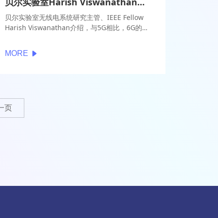
贝尔实验室Harish Viswanathan：从5G过渡到6G，AI作用巨大
贝尔实验室无线电系统研究主管、IEEE Fellow
Harish Viswanathan介绍，与5G相比，6G的时
延降得更低、传输速度更快，从5G过渡到6G过
程中需要实现更加高速和可持续的发展，同时，
MORE
从能耗的角度，还要考虑更环保的要求。
一页