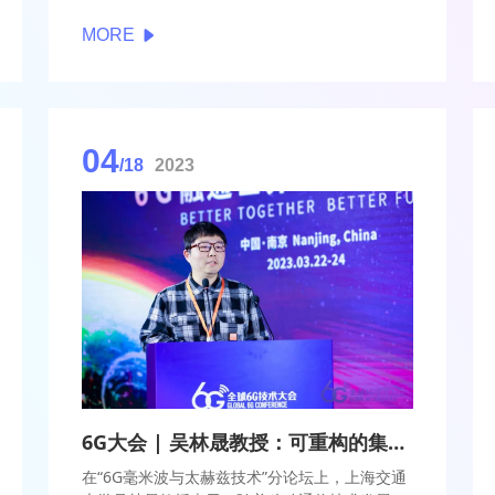
从系统的角度来构建解决方案。因此在研究方法
MORE
上，就要重视对网络架构和系统能力的研究。目
标是将通信、计算、控制等综合能力在一张信息
网上发挥出来。
04
/18
2023
6G大会 | 吴林晟教授：可重构的集成无源器件空间广阔
在“6G毫米波与太赫兹技术”分论坛上，上海交通