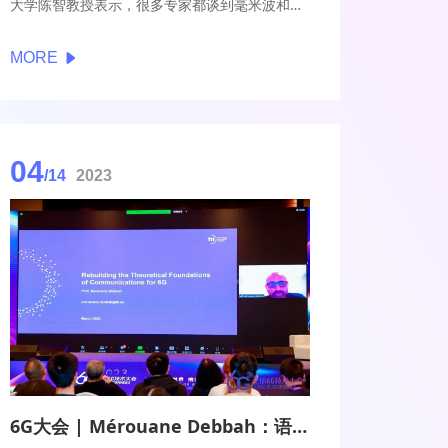
大学陈智教授表示，很多专家都谈到毫米波和太
赫兹器件，这对系统来说非常重要。以往很多频
段是器件相对比较成熟，研究系统或者算法；但
MORE
是太赫兹通信发展过程中，是系统和器件同步进
展。
04
/14
2023
6G大会 | Mérouane Debbah：语义通信推开6G时代大门