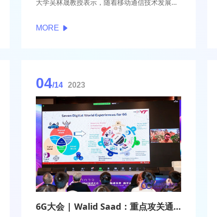
大学吴林晟教授表示，随着移动通信技术发展，
频段正在不断增多，并且从低频向毫米波、太赫
兹频段不断演进。未来6G技术可能会使用到毫米
MORE
波和太赫兹频段，采用多层叠加的结构，带宽增
加频段数量也增加，通信和感知可能会融合，对
前端系统多功能化提出需求，对于射频前端系统
的高集成度和可重构提出了需求。
04
/14
2023
6G大会 | Walid Saad：重点攻关通信感知性能平衡