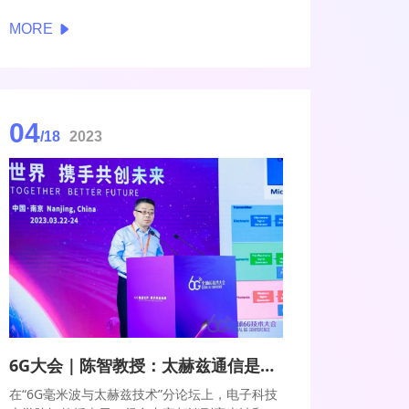
G. Tiedemann在演讲中简要回顾了移动通信产
MORE
业的发展历程；详细介绍了当前5G产业生态和
5G-Advanced技术热点，特别是毫米波、NTN
和AI技术的引入；同时，Edward G.
Tiedemann还阐述了高通推动5G Advanced技
术向6G演进的主要研究方向与着力点。
04
/18
2023
6G大会｜陈智教授：太赫兹通信是系统与器件同步开展研究
在“6G毫米波与太赫兹技术”分论坛上，电子科技