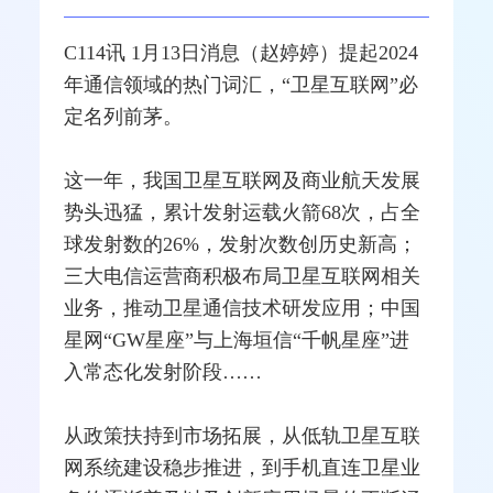
C114讯 1月13日消息（赵婷婷）提起2024
年通信领域的热门词汇，“卫星
互联网
”必
定名列前茅。
这一年，我国卫星互联网及商业航天发展
势头迅猛，累计发射运载火箭68次，占全
球发射数的26%，发射次数创历史新高；
三大电信
运营商
积极布局卫星互联网相关
业务，推动
卫星通信
技术研发应用；中国
星网
“GW星座”与上海垣信“千帆星座”进
入常态化发射阶段……
从政策扶持到市场拓展，从低轨卫星互联
网系统建设稳步推进，到
手机
直连卫星业