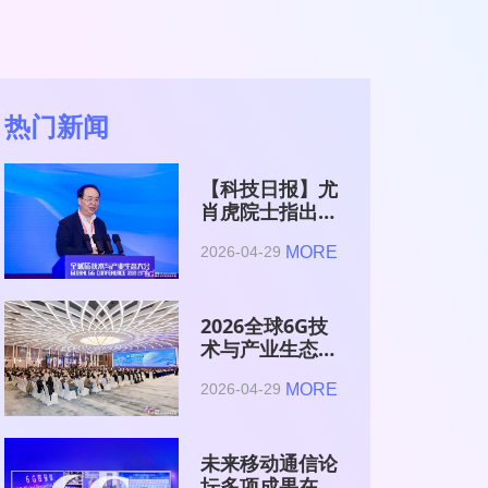
热门新闻
【科技日报】尤
肖虎院士指出
6G的首要使命
MORE
2026-04-29
是赋能AI的发
展
2026全球6G技
术与产业生态大
会在南京开幕
MORE
2026-04-29
未来移动通信论
坛多项成果在