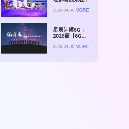
2026全球6G技
MORE
2026-04-30
术与产业生态大
会集中发布
星辰闪耀6G：
2026届【6G星
辰】青年科学家
MORE
2026-04-30
与博士获颁证书