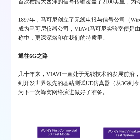
首次横跨大西洋的信号传输覆盖了2100英里，为
1897年，马可尼创立了无线电报与信号公司（Wireless Te
成为马可尼仪器公司，VIAVI马可尼实验室便
称中，更深深烙印在我们的特质里。
通往
6G
之路
几十年来，VIAVI一直处于无线技术的发展前沿
到开发世界领先的
基站
测试
UE仿真器（从
3G
到今
为下一次蜂窝
网络
演进做好了准备。