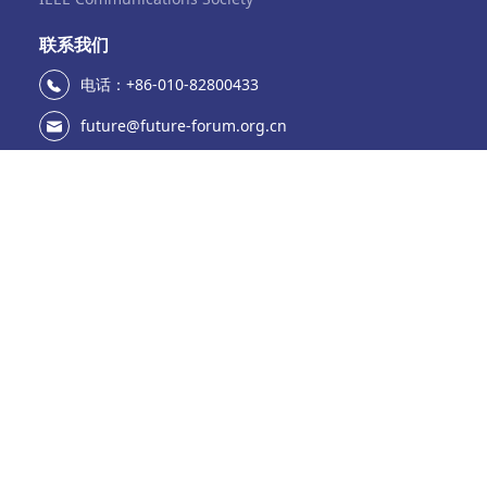
联系我们
电话：+86-010-82800433
future@future-forum.org.cn
中国.北京市海淀区中关村大街11号e世界财富中心A座
937
微信公众号
官方微博