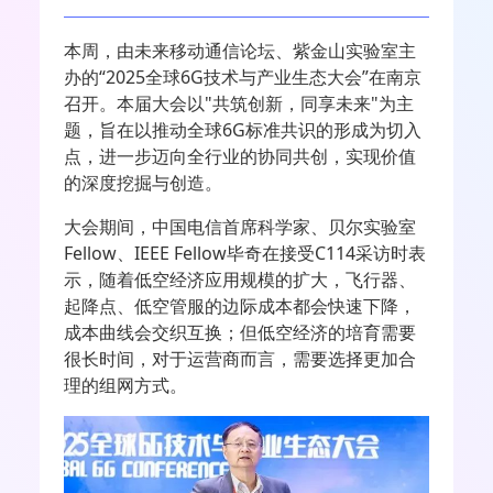
本周，由未来移动通信论坛、紫金山实验室主
办的“
2025
全球
6G
技术与产业生态大会”在南京
召开。本届大会以
"
共筑创新，同享未来
"
为主
题，旨在以推动全球
6G
标准共识的形成为切入
点，进一步迈向全行业的协同共创，实现价值
的深度挖掘与创造。
大会期间，中国电信首席科学家、贝尔实验室
Fellow
、
IEEE Fellow
毕奇在接受
C114
采访时表
示，随着低空经济应用规模的扩大，飞行器、
起降点、低空管服的边际成本都会快速下降，
成本曲线会交织互换；但低空经济的培育需要
很长时间，对于运营商而言，需要选择更加合
理的组网方式。