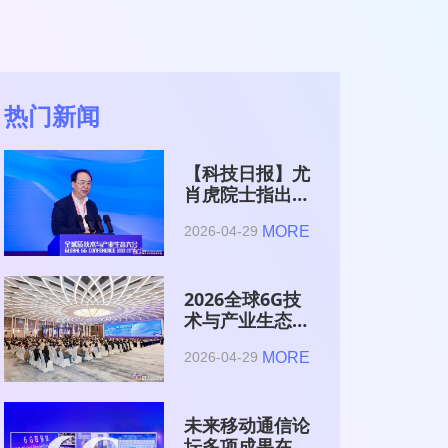
热门新闻
【科技日报】尤
肖虎院士指出
6G的首要使命
MORE
2026-04-29
是赋能AI的发
展
2026全球6G技
术与产业生态大
会在南京开幕
MORE
2026-04-29
未来移动通信论
坛多项成果在