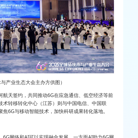
技术与产业生态大会主办方供图）
河航天签约，共同推动
6G
在应急通信、低空经济等前
技术转移转化中心（江苏）则与中国电信、中国联
聚焦
6G
与移动智能技术，加快科研成果转化落地。
，
6G
网络和
AI
可以实现融合发展，一方面
AI
助力
6G
网