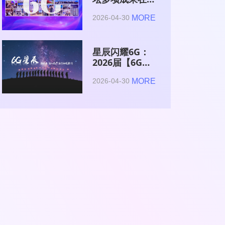
2026全球6G技
MORE
2026-04-30
术与产业生态大
会集中发布
星辰闪耀6G：
2026届【6G星
辰】青年科学家
MORE
2026-04-30
与博士获颁证书