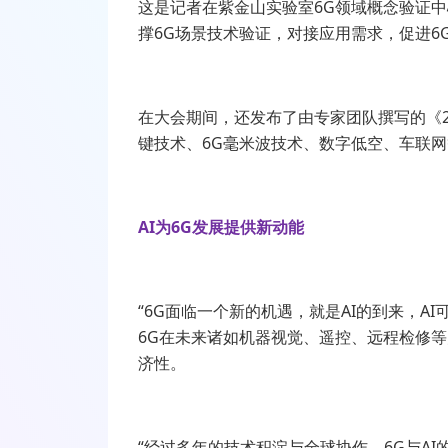
这是记者在紫金山实验室
6G
领域概念验证中
撑
6G
场景技术验证，对接应用需求，促进
6
在大会期间，还发布了由专家团队撰写的《
键技术、
6G
毫米波技术、数字低空、车联网
AI为6G发展提供新动能
“
6G
面临一个新的机遇，就是
AI
的到来，
AI
6G
在未来诸如机器视觉、遥控、远程检修等
济性。
“经过多年的技术积淀与全球协作，
6G
与
AI