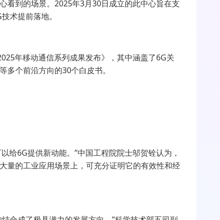
心看到的场景。
2025
年
3
月
30
日成立的此中心旨在支
G
技术提前落地。
2025
年移动通信系列成果发布》，其中涵盖了
6G
关
等多个前沿方向的
30
个白皮书。
可以给
6G
提供新动能。”中国工程院院士邬贺铨认为，
大量的工业应用场景上，可充分证明它的有效性和经
的结合成了极具潜力的发展方向。”科学技术部五司副