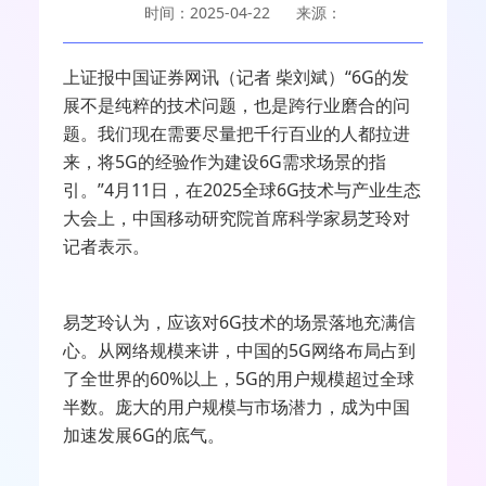
时间：2025-04-22
来源：
上证报中国证券网讯（记者 柴刘斌）“
6G
的发
展不是纯粹的技术问题，也是跨行业磨合的问
题。我们现在需要尽量把千行百业的人都拉进
来，将
5G
的经验作为建设
6G
需求场景的指
引。”
4
月
11
日，在
2025
全球
6G
技术与产业生态
大会上，中国移动研究院首席科学家易芝玲对
记者表示。
易芝玲认为，应该对
6G
技术的场景落地充满信
心。从网络规模来讲，中国的
5G
网络布局占到
了全世界的
60%
以上，
5G
的用户规模超过全球
半数。庞大的用户规模与市场潜力，成为中国
加速发展
6G
的底气。