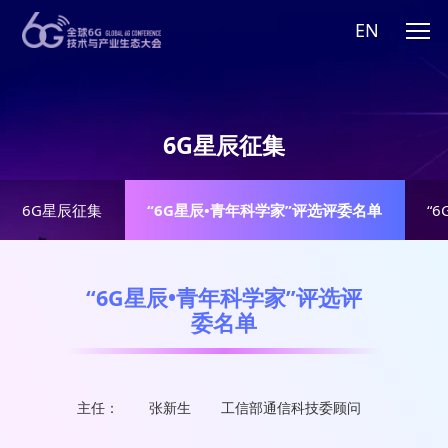
EN
6G星辰征集
6G RISING STAR
6G星辰征集
“6G星辰•青年科学家”评选评委名单
“
“6G星辰•青年科学家”评选评
委名单
主任：
张新生
工信部通信科技委顾问