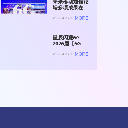
未来移动通信论
坛多项成果在
2026全球6G技
MORE
2026-04-30
术与产业生态大
会集中发布
星辰闪耀6G：
2026届【6G星
辰】青年科学家
MORE
2026-04-30
与博士获颁证书