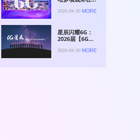
2026全球6G技
MORE
2026-04-30
术与产业生态大
会集中发布
星辰闪耀6G：
2026届【6G星
辰】青年科学家
MORE
2026-04-30
与博士获颁证书