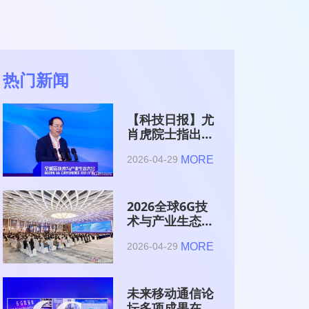
热门新闻
【科技日报】尤
肖虎院士指出
6G的首要使命
MORE
2026-04-29
是赋能AI的发
展
2026全球6G技
术与产业生态大
会在南京开幕
MORE
2026-04-29
未来移动通信论
坛多项成果在