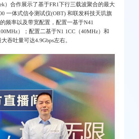
Tek）合作展示了基于FR1下行三载波聚合的最大
0 一体式信令测试仪(OBT) 和联发科技
天玑
旗
的频率以及带宽配置，配置一基于N41
C（100MHz）；配置二基于N1 1CC（40MHz）和
测最大吞吐量可达4.9Gbps左右。