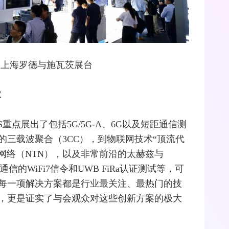
WC上海罗德与施瓦茨展台
求
点展出了包括5G/5G-A、
6G
以及短距通信测
三载波聚合（3CC），到物联网技术“顶流代
地面网络（NTN），以及非常前沿的
太赫兹
与
信的WiFi7
信令
和
UWB
FiRa认证测试等，可
的每一项解决方案都是行业最关注、最热门的技
，更是证实了与会观众对这些创新方案的极大