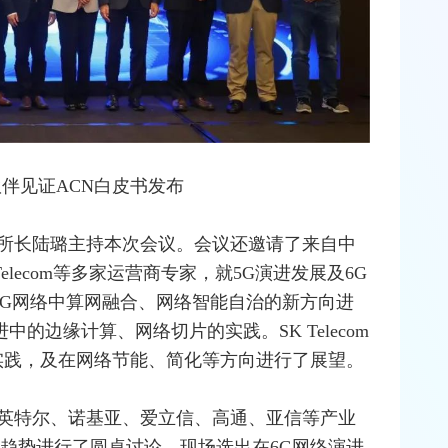
见证ACN白皮书发布
所长陆璐主持本次会议。会议还邀请了来自中
Telecom等多家运营商专家，就5G演进发展及6G
6G网络中算网
融合
、网络智能自治的新方向进
中的边缘计算、网络切片的实践。SK Telecom
署实践，及在网络节能、简化等方向进行了展望。
英特尔
、
诺基亚
、
爱立信
、
高通
、
亚信
等产业
和趋势进行了圆桌讨论。现场选出在6G网络演进