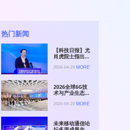
热门新闻
【科技日报】尤
肖虎院士指出
6G的首要使命
MORE
2026-04-29
是赋能AI的发
展
2026全球6G技
术与产业生态大
会在南京开幕
MORE
2026-04-29
未来移动通信论
坛多项成果在