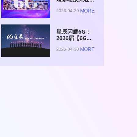
2026全球6G技
MORE
2026-04-30
术与产业生态大
会集中发布
星辰闪耀6G：
2026届【6G星
辰】青年科学家
MORE
2026-04-30
与博士获颁证书