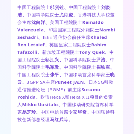
中国工程院院士
邬贺铨、
中国工程院院士
刘韵
洁、
中国科学院院士
尤肖虎、
香港科技大学校董
会主席
沈向
洋、
美国工程院院士
Reinaldo
Valenzuela、
印度国家工程院外籍院士
Nambi
Seshadri、
IEEE 通信协会前任主席
Khaled
Ben Letaief、
英国皇家工程院院士
Rahim
Tafazolli、
新加坡工程院院士
Tony Quek、
中
国工程院院士
邬江兴、
中国科学院院士
尹浩、
中
国科学院院士
毛军发、
中国科学院院士
崔铁军、
中国工程院院士
张平、
中国移动首席科学家
王晓
云、
3GPP SA主席
Puneet JAIN、
日本5G移动
通信推进论坛（5GMF）前主席
Susumu
Yoshida、
欧盟Hexa X和Hexa X II项目的负责
人
Mikko Uusitalo、
中国移动研究院首席科学
家
易芝玲、
中国电信首席专家
毕奇、
中国联通科
技创新部总经理
马红兵
等。