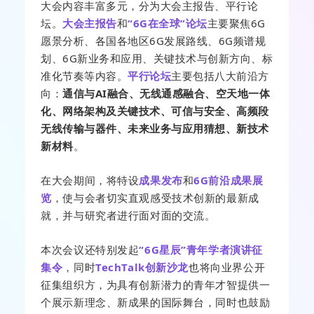
大会内容丰富多元，分为大会主报告、平行论
坛。
大会主报告
和
“6G在全球”论坛
主要聚焦6G
愿景分析、各国各地区6G发展路线、6G频谱规
划、6G新业务和应用、关键技术与创新方向、标
准化节奏等内容。
平行论坛
主要包括八大前沿方
向：
通信与AI融合、无线通感融合、空天地一体
化、网络架构及关键技术、可信与安全、高频段
无线传输与器件、未来业务与应用猜想、新技术
新材料
。
在大会期间，将特设
成果发布
和
6G前沿成果展
览
，使与会者切实直观感受技术创新的最新成
就，并与研究者进行面对面的交流。
本次会议还特别发起
“6G星辰”青年学者演讲征
集令
，同时
TechTalk创新沙龙
也将向业界公开
征集组织方，为具有创新潜力的青年才智提供一
个展示新理念、新成果的国际舞台，同时也鼓励