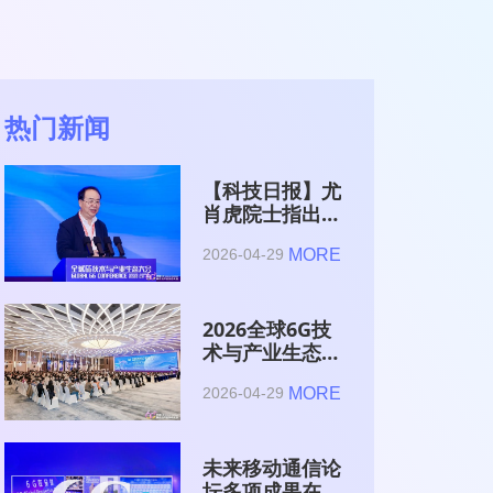
热门新闻
【科技日报】尤
肖虎院士指出
6G的首要使命
MORE
2026-04-29
是赋能AI的发
展
2026全球6G技
术与产业生态大
会在南京开幕
MORE
2026-04-29
未来移动通信论
坛多项成果在