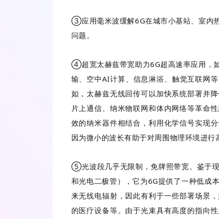
③应用毫米波缓解6G在城市小基站、室内
问题。
④超宽太赫兹带宽助力6G超高速率应用，
输、空中AI计算、信息淋浴、触觉互联网
如，太赫兹无线回传可以加快系统部署并降
片上通信、纳米物联网和体内网络等革命性
效的纳米器件相结合，利用化学信号实现分
因为微小的波长有助于对周围物理环境进行
⑤光波段几乎无限制，免牌照带宽。鉴于现
和光电二极管），它为6G提供了一种低成
来无线电辐射，因此有利于一些部署场景，
的医疗设备等。由于光束具有高度的指向性