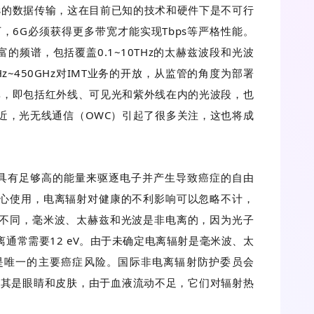
Tbps的数据传输，这在目前已知的技术和硬件下是不可行
指导下，6G必须获得更多带宽才能实现Tbps等严格性能。
富的频谱，包括覆盖0.1~10THz的太赫兹波段和光波
5GHz~450GHz对IMT业务的开放，从监管的角度为部署
频率，即包括红外线、可见光和紫外线在内的光波段，也
近，光无线通信（OWC）引起了很多关注，这也将成
具有足够高的能量来驱逐电子并产生导致癌症的自由
心使用，电离辐射对健康的不利影响可以忽略不计，
不同，毫米波、太赫兹和光波是非电离的，因为光子
通常需要12 eV。由于未确定电离辐射是毫米波、太
是唯一的主要癌症风险。国际非电离辐射防护委员会
，尤其是眼睛和皮肤，由于血液流动不足，它们对辐射热