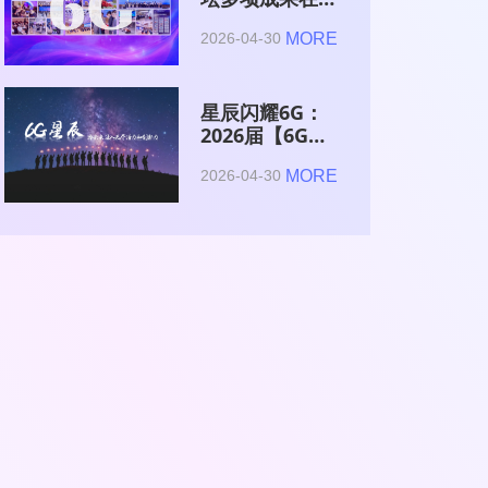
2026全球6G技
MORE
2026-04-30
术与产业生态大
会集中发布
星辰闪耀6G：
2026届【6G星
辰】青年科学家
MORE
2026-04-30
与博士获颁证书