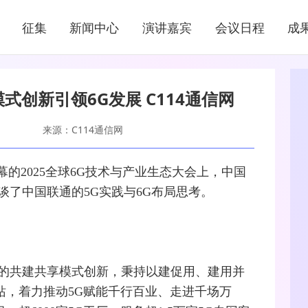
新闻中心
征集
新闻中心
演讲嘉宾
会议日程
成
NEWS CENTER
创新引领6G发展 C114通信网
来源：C114通信网
幕的2025全球
6G
技术与产业生态大会上，
中国
谈了中国联通的
5G
实践与6G布局思考。
的共建共享模式创新，秉持以建促用、建用并
万站，着力推动5G赋能千行百业、走进千场万