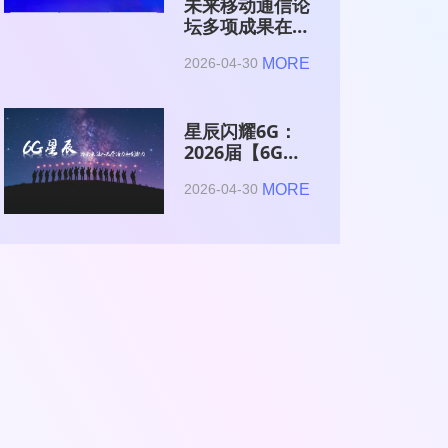
未来移动通信论
坛多项成果在
2026全球6G技
MORE
2026-04-30
术与产业生态大
会集中发布
星辰闪耀6G：
2026届【6G星
辰】青年科学家
MORE
2026-04-30
与博士获颁证书