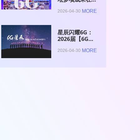
2026全球6G技
MORE
2026-04-30
术与产业生态大
会集中发布
星辰闪耀6G：
2026届【6G星
辰】青年科学家
MORE
2026-04-30
与博士获颁证书