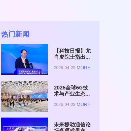
热门新闻
【科技日报】尤
肖虎院士指出
6G的首要使命
MORE
2026-04-29
是赋能AI的发
展
2026全球6G技
术与产业生态大
会在南京开幕
MORE
2026-04-29
未来移动通信论
坛多项成果在