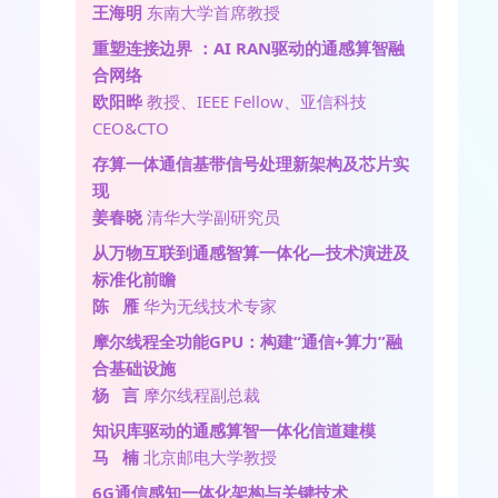
王海明
东南大学首席教授
重塑连接边界 ：AI RAN驱动的通感算智融
合网络
欧阳晔
教授、IEEE Fellow、亚信科技
CEO&CTO
存算一体通信基带信号处理新架构及芯片实
现
姜春晓
清华大学副研究员
从万物互联到通感智算一体化—技术演进及
标准化前瞻
陈 雁
华为无线技术专家
摩尔线程全功能GPU：构建“通信+算力”融
合基础设施
杨 言
摩尔线程副总裁
知识库驱动的通感算智一体化信道建模
马 楠
北京邮电大学教授
6G通信感知一体化架构与关键技术