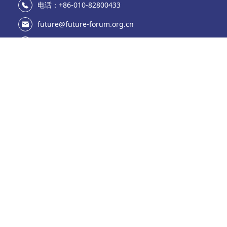
电话：+86-010-82800433
future@future-forum.org.cn
中国.北京市海淀区中关村大街11号e世界财富中心A座
937
微信公众号
官方微博
北京未来移动通信论坛管理有限责任公司 版权所有
京ICP备19009295号-3 京公网安备11010802013735号