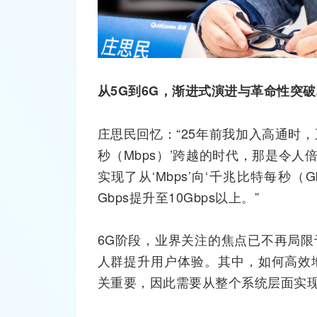
从
5G
到
6G
，渐进式演进与革命性突破
庄思民回忆：“25年前我加入高通时，正
秒（Mbps）’跨越的时代，那是令
实现了从‘Mbps’向‘千兆比特每秒（
Gbps提升至10Gbps以上。”
6G阶段，业界关注的焦点已不再局
人群提升用户体验。其中，如何高效
关重要，因此需要从整个系统层面实