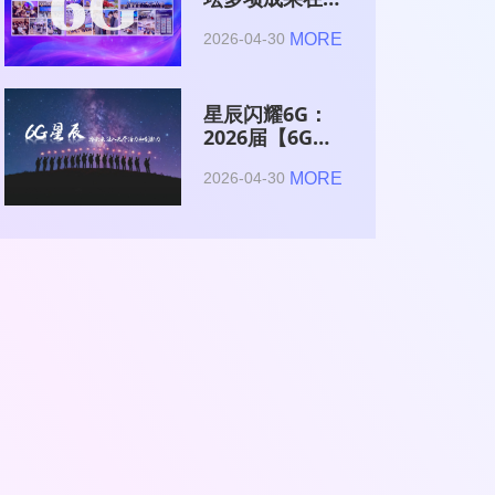
2026全球6G技
MORE
2026-04-30
术与产业生态大
会集中发布
星辰闪耀6G：
2026届【6G星
辰】青年科学家
MORE
2026-04-30
与博士获颁证书