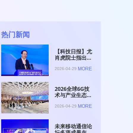
热门新闻
【科技日报】尤
肖虎院士指出
6G的首要使命
MORE
2026-04-29
是赋能AI的发
展
2026全球6G技
术与产业生态大
会在南京开幕
MORE
2026-04-29
未来移动通信论
坛多项成果在