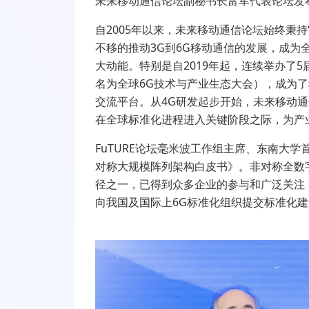
未来移动通信论坛副秘书长富军代表论坛发
自
2005
年以来，未来移动通信论坛始终秉持
不移的推动
3G
到
6G
移动通信的发展，成为
大动能。特别是自
2019
年起，连续举办了
5
名为全球
6G
技术与产业生态大会），成为了
交流平台。从
4G
研发起步开始，未来移动通
在全球标准化进程进入关键阶段之际，为产
FuTURE
论坛毫米波工作组主席、东南大学
对称大规模阵列架构白皮书》。非对称全数
径之一，已得到众多企业的参与和广泛关注
向我国及国际上
6G
标准化组织提交标准化建