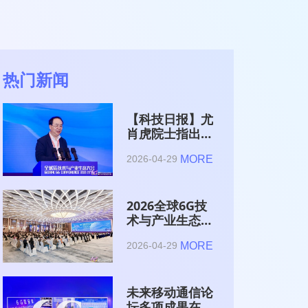
热门新闻
【科技日报】尤
肖虎院士指出
6G的首要使命
MORE
2026-04-29
是赋能AI的发
展
2026全球6G技
术与产业生态大
会在南京开幕
MORE
2026-04-29
未来移动通信论
坛多项成果在