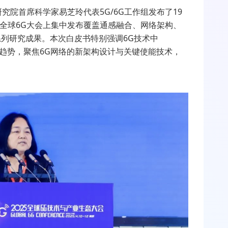
研究院首席科学家易芝玲代表
5G/6G
工作组发布了
19
全球
6G
大会上集中发布覆盖通感融合、网络架构、
系列研究成果。本次白皮书特别强调
6G
技术中
趋势，聚焦
6G
网络的新架构设计与关键使能技术，