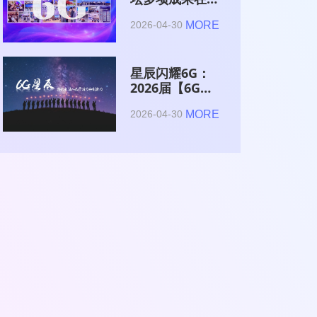
2026全球6G技
MORE
2026-04-30
术与产业生态大
会集中发布
星辰闪耀6G：
2026届【6G星
辰】青年科学家
MORE
2026-04-30
与博士获颁证书