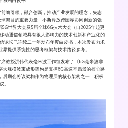
布系列白皮书
“前瞻引领，融合创新，推动产业发展的理念，矢志
全球瞩目的重要力量，不断释放跨国界协同创新的强
届
5G
世界大会及
5
届全球
6G
技术大会（自
2025
年起更
移动通信领域具有很大影响力的技术创新和产业化的
信论坛已连续二十年发布年度白皮书，本次发布力求
业界提供系统性的思考框架与技术路径参考。
首席教授洪伟代表毫米波工作组发布了《
6G
毫米波非
字大规模波束成形架构是支撑
6G
高速率愿景的核心路
，后期会将该架构作为物理层的核心架构之一，积极
议。