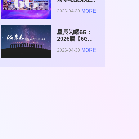
2026全球6G技
MORE
2026-04-30
术与产业生态大
会集中发布
星辰闪耀6G：
2026届【6G星
辰】青年科学家
MORE
2026-04-30
与博士获颁证书