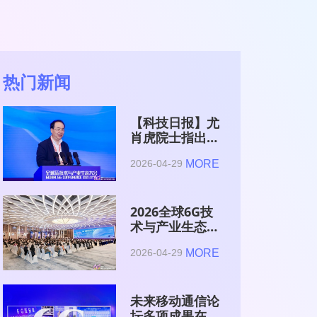
热门新闻
【科技日报】尤
肖虎院士指出
6G的首要使命
MORE
2026-04-29
是赋能AI的发
展
2026全球6G技
术与产业生态大
会在南京开幕
MORE
2026-04-29
未来移动通信论
坛多项成果在