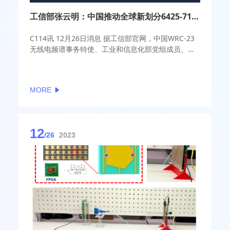
工信部张云明：中国推动全球新划分6425-7125MHz中频段6G资源
​C114讯 12月26日消息 据工信部官网，中国WRC-23
无线电频谱事务特使、工业和信息化部党组成员、副
部长张云明近日接受媒体采访时表示，2023年世界无
线电通信大会（WRC-23）共有163个成员国3900余
名代表参加。经过四周的艰苦磋商，完成了新一轮对
MORE
国际电信联盟《无线电规则》的修订，在四个方面取
得了丰硕成果。
12
/26
2023