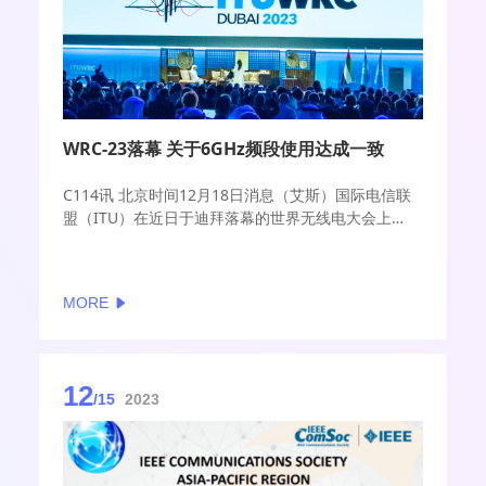
WRC-23落幕 关于6GHz频段使用达成一致
C114讯 北京时间12月18日消息（艾斯）国际电信联
盟（ITU）在近日于迪拜落幕的世界无线电大会上
（WRC-23）针对6GHz频段、卫星和6G技术等多个热
门议题进行了讨论并做出相关决定。会议旨在协调全
球范围内的频谱使用，从而使运营商、设备供应商和
MORE
其他 各方能够避免碎片化并利用全球规模经济。
12
/15
2023