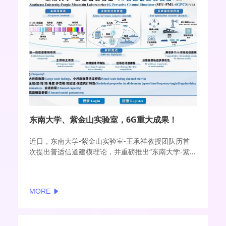
东南大学、紫金山实验室，6G重大成果！
近日，东南大学-紫金山实验室-王承祥教授团队历首
次提出普适信道建模理论，并重磅推出“东南大学-紫
金山实验室-6G普适信道仿真器”（SEU-PML-
6GPCS），供学术界和产业界免费试用！可以用来研
究信道参数、信道特性、频段、场景、系统配置之间
MORE
的复杂映射关系，为未来6G信道模型标准化奠定了坚
实的基础！