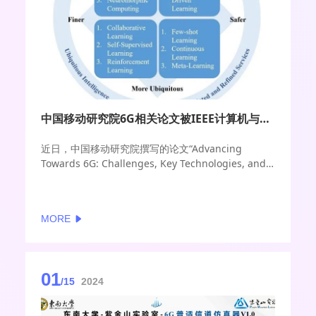
中国移动研究院6G相关论文被IEEE计算机与通信国际会议录用
近日，中国移动研究院撰写的论文“Advancing
Towards 6G: Challenges, Key Technologies, and
Applications of the Internet-of-Intelligent-
Things”被第九届IEEE计算机与通信国际会议(ICCC
2023)录用。论文深入分析了6G智能物联网面临的技
MORE
术挑战以及关键使能技术，展望了6G智能物联网为虚
拟现实、智慧太空、数字孪生以及智慧交通等场景带
来的变革影响，对于6G时代智能物联网的发展及应用
提供了参考。
01
/15
2024