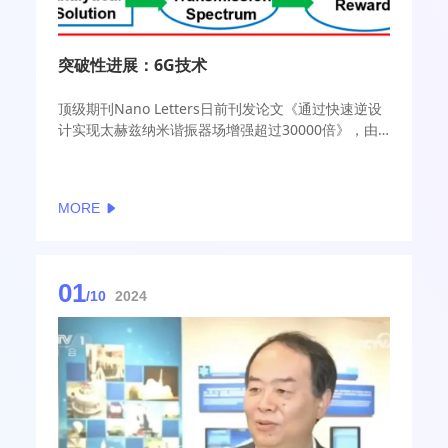
突破性进展：6G技术
​顶级期刊Nano Letters日前刊发论文《通过快速逆设
计实现太赫兹纳米谐振器场增强超过30000倍》，由
UNIST物理系Hyong-Ryeol Park教授领导的一个研究
小组推出了一项突破性技术，能够将太赫兹（THz）
电磁波放大30000倍以上。论文作者认为这一突破与
MORE
基于物理模型的人工智能相结合，必将彻底改变6G通
信频率的商业化。
01
/10
2024