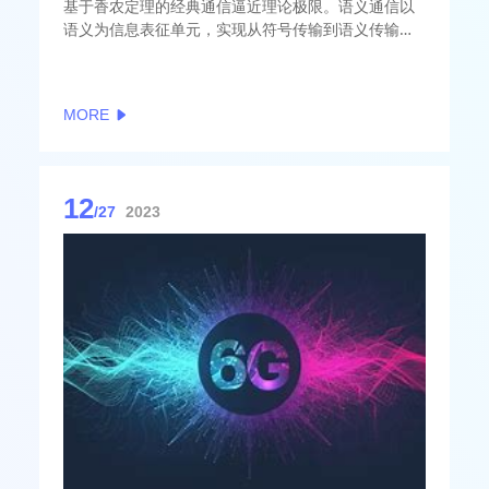
基于香农定理的经典通信逼近理论极限。语义通信以
语义为信息表征单元，实现从符号传输到语义传输变
革，极大降低传输带宽需求，有望解决带宽受限业务
体验差，以及未来高质量多媒体和元宇宙业务对6G潜
在的带宽与容量挑战问题。然而，如何同步实现视
MORE
频、语音、文本和图像等多模态业务的语义特征提
取，传输与重建仍是核心技术挑战。
12
/27
2023