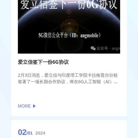
爱立信签下一份6G协议
2月3日消息，爱立信与印度理工学院卡拉格普尔分校
签署了一项长期合作协议，将在6G人工智能（AI）、
计算和无线电领域开展联合研究。5G公众号（ID：
angmobile）了解到双方将合作开发面向6G的新型AI
和分布式计算技术等，涵盖探索“资源优化、动态可观
MORE
测性、可持续分布式和边缘计算技术”的项目，以及用
于通感一体化的人工智能方法的部署。
02
/01
2024