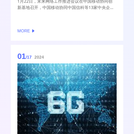
1月22日，未来网络工作推进会议在中国移动协同创
新基地召开，中国移动协同中国信科等13家中央企业
以及中兴、vivo等产学研合作伙伴，正式发布“6G通感
算智融合（众创）研发试验装置1.0”，打造开放、众
创的6G公共试验验证平台和新型基础设施，助力战略
MORE
性新兴产业的高质量发展。
01
/17
2024