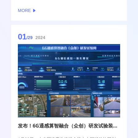
力等方面提出到2025年和2027年的发展目标。同时围
MORE
绕技术供给、产品打造、主体培育、丰富场景、支撑
体系等方面，构建未来产业的发展生态。
01
/29
2024
发布！6G通感算智融合（众创）研发试验装置1.0