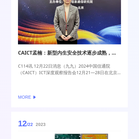
CAICT孟楠：新型内生安全技术逐步成熟，发展和安全相互促进赋能
C114讯 12月22日消息（九九）2024中国信通院
（CAICT）ICT深度观察报告会12月21—28日在北京
举办，会议期间，中国信通院安全研究所副所长孟楠
在接受C114采访表示，近几年，网络空间的战略博弈
和攻防对抗持续加剧，随着网络空间和物理空间的深
MORE
度融合，安全风险从单点向全局绵延，网络安全正在
向多维度、大安全的目标拓展。
12
/22
2023