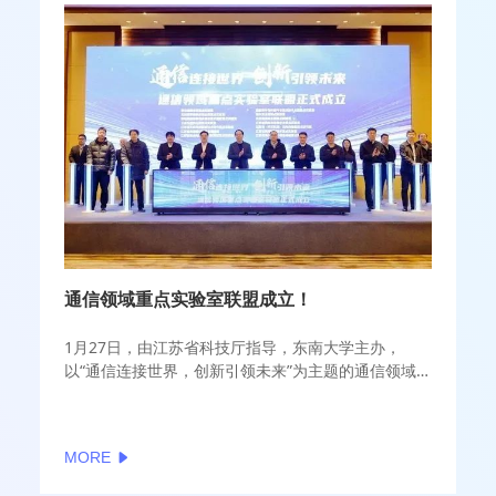
通信领域重点实验室联盟成立！
1月27日，由江苏省科技厅指导，东南大学主办，
以“通信连接世界，创新引领未来”为主题的通信领域
重点实验室联盟成立大会在南京举行。江苏省科技厅
二级巡视员张少华、东南大学常务副校长吴刚，中国
科学院院士、移动通信国家重点实验室主任尤肖虎，
MORE
通信领域重点实验室及其依托单位代表，东南大学相
关学院负责人、教师和学生代表等参加了会议。