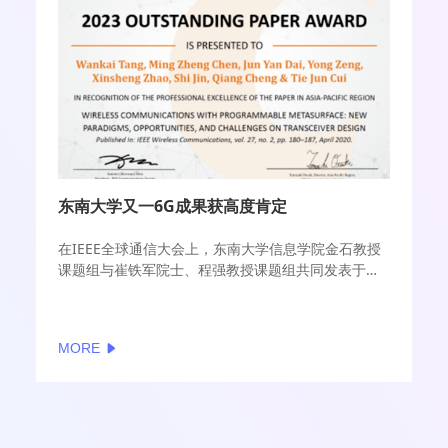
东南大学又一6G成果获高度肯定
在IEEE全球通信大会上，东南大学信息学院金石教授
课题组与崔铁军院士、程强教授课题组共同发表于
IEEE Wireless Communications的论文“Wireless
communications with programmable
metasurface: New Paradigms, opportunities, and
MORE
challenges on transceiver design”，获评为2023年
度IEEE通信学会亚太区杰出论文奖。该奖项设立于
2012年，旨在奖励过去三年内亚太地区学者在IEEE通
信学会所属全部期刊和国际会议上发表的上万篇学术
论文中，具有重大学术影响力的杰出论文，每年仅遴