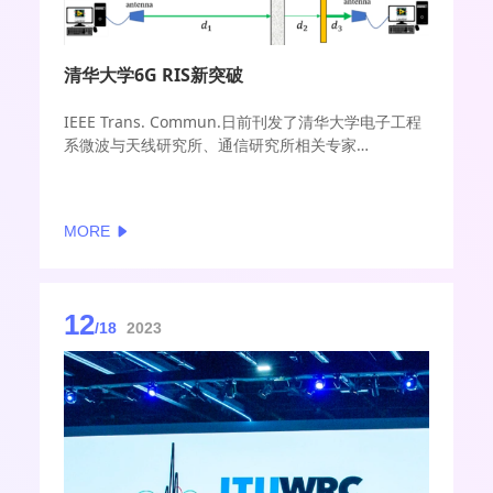
清华大学6G RIS新突破
IEEE Trans. Commun.日前刊发了清华大学电子工程
系微波与天线研究所、通信研究所相关专家
的“Transmissive RIS for B5G Communications:
Design, Prototyping, and Experimental
Demonstrations,”《面向B5G通信的透射式RIS：设
MORE
计、原型和实验演示》。
12
/18
2023