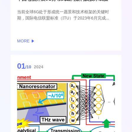
当前全球6G处于形成统一愿景和技术框架的关键时
期，国际电信联盟标准（ITU）于2023年6月完成
《IMT面向2030及未来发展的框架和总体目标建议
书》，汇聚全球6G愿景共识，描绘了6G目标与趋势。
后续6G将从愿景进入架构与关键技术研究阶段及标准
MORE
化阶段，如何选择6G网络架构及关键技术、实现6G系
统早期布局与核心技术攻关，是一项至关重要的工
作。
01
/10
2024