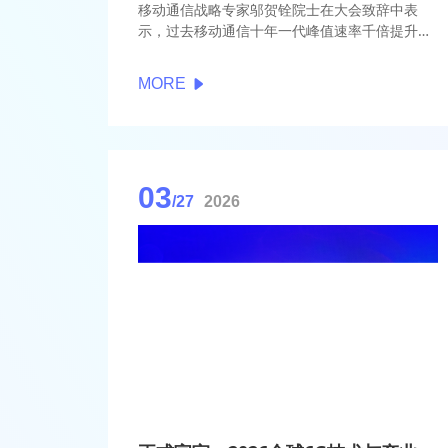
移动通信战略专家邬贺铨院士在大会致辞中表
示，过去移动通信十年一代峰值速率千倍提升，
6G曾经设想峰值速率为5G的百倍，现ITU已明确
6G相对5G约提升20倍，相对5G-A仅2倍。体验
MORE
速率方面，6G也曾经设想体验速率为1-
10Gbps，现ITU已明确6G体验速率为300-
500Mbps+，相对5G约提升3-5倍，相对5G-A仅
0.3-0.5倍。“6G正实现从“高速连接管道”向“原生
智慧平台”的范式跃迁。”
03
/27
2026