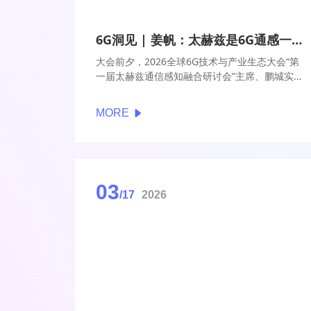
6G洞见 | 姜帆：太赫兹是6G通感一体化的核心突破口
大会前夕，2026全球6G技术与产业生态大会“第
一届太赫兹通信感知融合研讨会”主席、鹏城实验
室通信部副研究员姜帆参与【6G洞见】访谈时表
示，全球范围内，对太赫兹通信和太赫兹感知的
MORE
技术研发均有进展显著，但通信感知相互赋能方
面的研究相对不是很多，突破通信与感知双向赋
能、支持移动场景的太赫兹通感一体化波形、一
体化硬件等关键技术和瓶颈，对于推动高能效的
高速率通信与高精度感知技术方案应用、拓展太
03
赫兹通感融合典型场景具有重大意义。
/17
2026