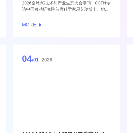
2026全球6G技术与产业生态大会期间，CGTN专
访中国移动研究院首席科学家易芝玲博士。她指
出，6G正从根本上重塑通信网络的发展逻辑，将
以人工智能为内生能力，推动网络跃升为支撑智
MORE
能社会运行的核心基础设施。
04
/01
2026