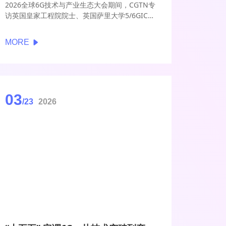
2026全球6G技术与产业生态大会期间，CGTN专
访英国皇家工程院院士、英国萨里大学5/6GIC主
任Regius Rahim Tafazolli教授。他将未来6G比
作“全球大脑”，认为新一代通信网络将融合地面
MORE
与空天系统，形成无缝智能连接体系，并在人工
智能驱动下，实现资源调度、应用服务与数字可
信的全面升级。
03
/23
2026