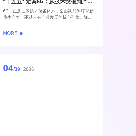
“十五五” 定调6G：从技术突破到产业引擎，全球6G大会的战略回应与实践落地
6G，正从国家技术储备体系，全面跃升为培育新
质生产力、驱动未来产业发展的核心引擎。随着
“十五五” 规划纲要正式发布，6G 被明确纳入国
家未来产业核心赛道，其战略定位实现从 “前瞻
MORE
布局” 到 “产业培育” 的关键升级。作为全球 6G
技术创新与产业协同的核心平台，全球 6G 技术
与产业生态大会立足国家战略要求，结合 6G 技
术演进规律与产业发展实际，以技术创新筑基、
产业生态赋能、成果转化落地的系统性布局，全
04
方位回应 “十五五” 规划对 6G 发展的定位与要
/09
2026
求，推动 6G 从技术攻关向产业落地、生态共建
迈进，让 6G 成为支撑中国式现代化的重要数字
底座。