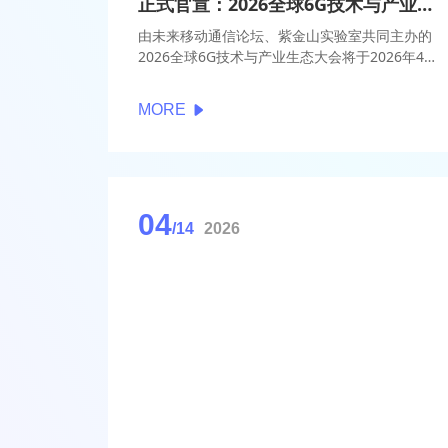
正式官宣：2026全球6G技术与产业生态大会即将召开
由未来移动通信论坛、紫金山实验室共同主办的
2026全球6G技术与产业生态大会将于2026年4月
21日至23日在南京举行。大会以“极致连接·智能
融合·场景共创·产业共赢”为主题，延续“学术引领
MORE
+产业对接”的融合思路，汇聚全球创新力量，打
造一场技术与应用同频共振、理论与实践深度融
合，集思想交锋、成果发布、人才交流于一体的
高规格盛会，推动6G从实验室走向产业生态。
04
/14
2026