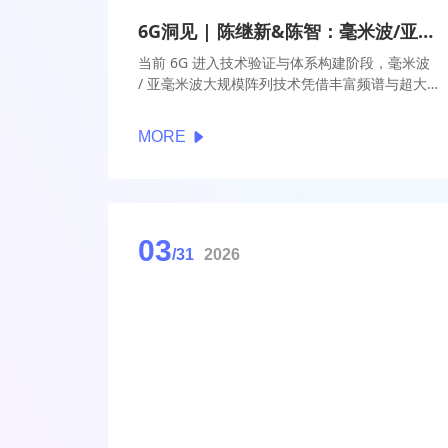
6G洞见 | 陈继新&陈智：毫米波/亚毫米波大规模阵列技术已成为6G高频通信的核心支撑
当前 6G 进入技术验证与体系构建阶段，毫米波
/ 亚毫米波大规模阵列技术凭借丰富频谱与超大
带宽优势，成为实现 Tbps 级速率的核心支撑。
该技术面临信道估计开销大、波束易失锁、系统
MORE
协同难等挑战，需依托全息通信、车联网、智慧
工厂等典型场景验证能力、牵引工程化与标准
化。高频通信发展高度依赖材料、工艺、算法等
产业链协同攻关，需补齐工程与标准短板。
03
/31
2026