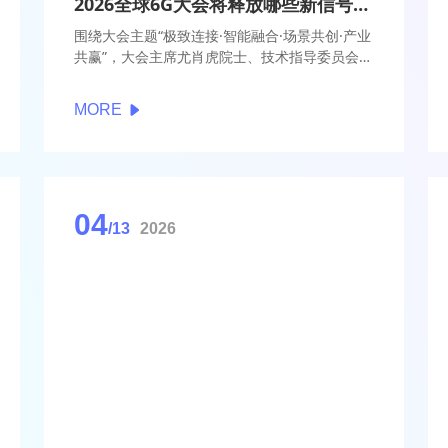
2026全球6G大会将释放哪些新信号？大会四位主席深度解读
围绕大会主题“极致连接·智能融合·场景共创·产业
共赢”，大会主席尤肖虎院士、技术指导委员会主
席易芝玲、程序委员会主席吴建军以及运营主席
富军，从不同角度解读了2026全球6G技术与产
MORE
业生态大会的设计思路与核心亮点。
04
/13
2026