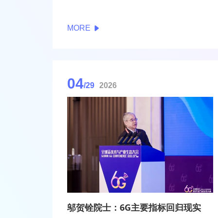
MORE
04
/29
2026
邬贺铨院士：6G主要指标回归现实