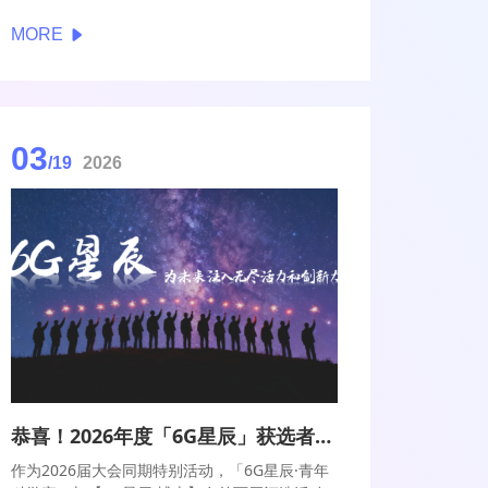
开。包括6G前沿技术丛书、“6G前沿技术与产业
MORE
生态”报告、6G技术系列白皮书及数据集在内的
未来移动通信论坛多项成果在大会开幕式上发
布。
03
/19
2026
恭喜！2026年度「6G星辰」获选者名单出炉！
作为2026届大会同期特别活动，「6G星辰·青年