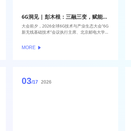
6G洞见 | 彭木根：三融三变，赋能6G新无线基础技术创新
大会前夕，2026全球6G技术与产业生态大会“6G
新无线基础技术”会议执行主席、北京邮电大学副
校长彭木根参与了【6G洞见】访谈。他重点提
到，“6G新无线基础技术”主题侧重“三融合”与“三
MORE
变革”，“三融合”主要是指：通感算智技术融合、
空天地海场景融合、高轨-中轨-低轨-地面组网体
系架构融合；“三变革”则主要是指：智能内生、
在轨处理、算力上天。
03
/17
2026