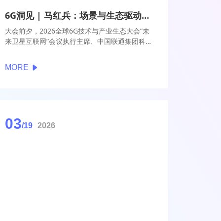
6G洞见 | 马红兵：场景与生态驱动6G卫星互联网发展
大会前夕，2026全球6G技术与产业生态大会“未
来卫星互联网”会议执行主席、中国联通集团科技
委专职副主任马红兵参与了【6G洞见】访谈。他
重点提到，6G时代卫星互联网从5G的补充角色
MORE
升级为全域覆盖的核心能力，将与地面网络深度
融合构建空天地海一体化网络，支撑泛在连接与
万物智联。
03
/19
2026