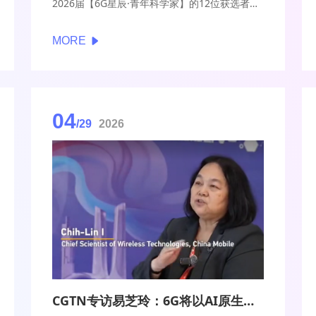
2026届【6G星辰·青年科学家】的12位获选者和
【6G星辰·博士】的15位获选者颁发了荣誉证
书。
MORE
04
/29
2026
CGTN专访易芝玲：6G将以AI原生能力重塑通信网络