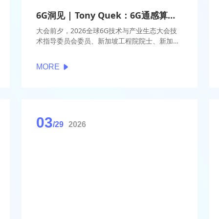
6G洞见 | Tony Quek：6G通感算智融合新风口，低空经济与物理AI率先规模化
大会前夕，2026全球6G技术与产业生态大会技
术指导委员会委员、新加坡工程院院士、新加坡
科技设计大学副校长Tony Quek参与了【6G洞
见】访谈。他重点提到，在未来3–5年内，低空
MORE
经济和物理AI将成为6G通感算智融合最有可能率
先实现规模化落地的两大核心应用场景。这两类
场景天然需要感知、通信、计算、控制与智能的
深度融合，从而支撑大规模部署在经济性与可持
续性方面的可行性。
03
/29
2026