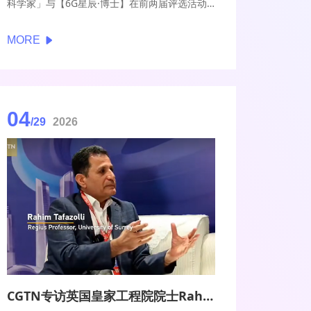
科学家」与【6G星辰·博士】在前两届评选活动
得到了业界热情反馈的基础上，参与度创新高，
获得科研一线的更热烈响应，参选者涵盖了高
MORE
校、研究机构和企业的众多优秀青年研究人员，
充分展现了6G及相关技术在全球范围内的备受关
注和学术共鸣。
04
/29
2026
CGTN专访英国皇家工程院院士Rahim：6G将成为“全球大脑