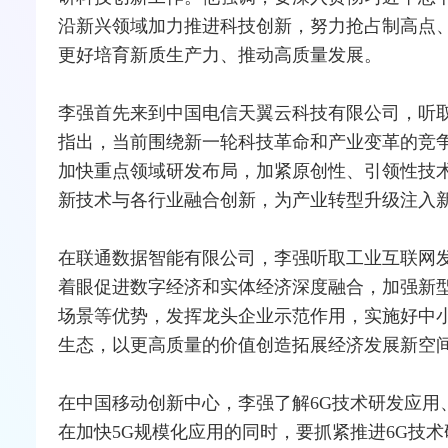
沿新兴领域加力推进科技创新，努力抢占制高点
更好培育新质生产力、推动高质量发展。
李强首先来到中国电信天翼云科技有限公司，听
指出，当前围绕新一轮科技革命和产业变革的竞
加快重点领域研发布局，加紧原创性、引领性技
新技术与各行业
融合
创新，为产业
转型
升级注入
在联通数据智能有限公司，李强听取工业
互联网
着眼促进数字经济和实体经济深度融合，加强新
场景等优势，发挥龙头企业示范作用，实施好中
生态，以更高质量的价值创造拓展经济发展新空
在中国移动创新中心，李强了解
6G
技术研发应用
在加快
5G
规模化应用的同时，要抓紧推进6G技