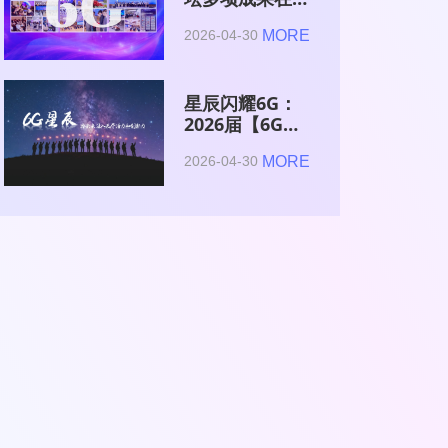
2026全球6G技
MORE
2026-04-30
术与产业生态大
会集中发布
星辰闪耀6G：
2026届【6G星
辰】青年科学家
MORE
2026-04-30
与博士获颁证书