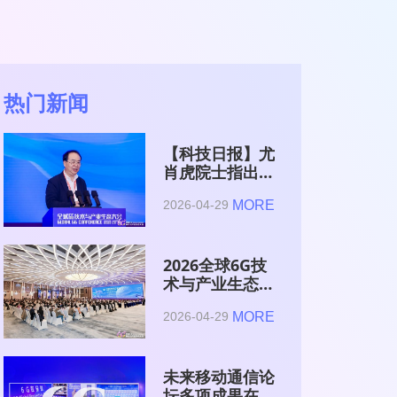
热门新闻
【科技日报】尤
肖虎院士指出
6G的首要使命
MORE
2026-04-29
是赋能AI的发
展
2026全球6G技
术与产业生态大
会在南京开幕
MORE
2026-04-29
未来移动通信论
坛多项成果在