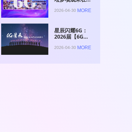
2026全球6G技
MORE
2026-04-30
术与产业生态大
会集中发布
星辰闪耀6G：
2026届【6G星
辰】青年科学家
MORE
2026-04-30
与博士获颁证书