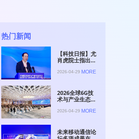
热门新闻
【科技日报】尤
肖虎院士指出
6G的首要使命
MORE
2026-04-29
是赋能AI的发
展
2026全球6G技
术与产业生态大
会在南京开幕
MORE
2026-04-29
未来移动通信论
坛多项成果在