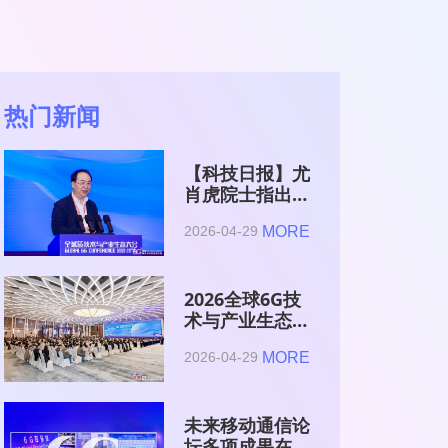
热门新闻
【科技日报】尤
肖虎院士指出
6G的首要使命
MORE
2026-04-29
是赋能AI的发
展
2026全球6G技
术与产业生态大
会在南京开幕
MORE
2026-04-29
未来移动通信论
坛多项成果在