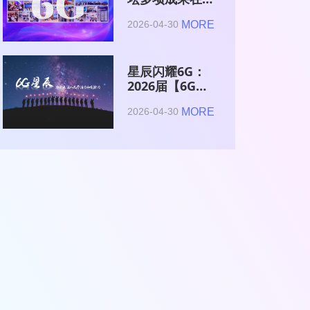
2026全球6G技
MORE
2026-04-30
术与产业生态大
会集中发布
星辰闪耀6G：
2026届【6G星
辰】青年科学家
MORE
2026-04-30
与博士获颁证书