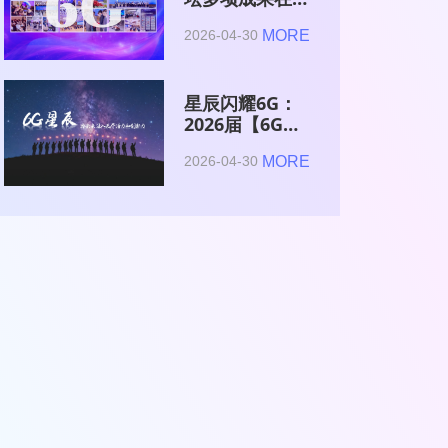
2026全球6G技
MORE
2026-04-30
术与产业生态大
会集中发布
星辰闪耀6G：
2026届【6G星
辰】青年科学家
MORE
2026-04-30
与博士获颁证书