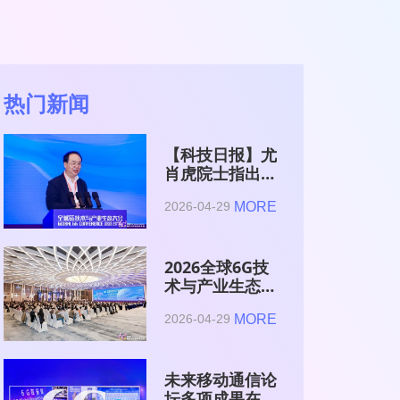
热门新闻
【科技日报】尤
肖虎院士指出
6G的首要使命
MORE
2026-04-29
是赋能AI的发
展
2026全球6G技
术与产业生态大
会在南京开幕
MORE
2026-04-29
未来移动通信论
坛多项成果在