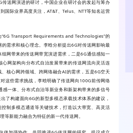
展6G传送网演进的研讨，中国企业在研讨会的发起与筹办
际业界高度关注，AT&T、Telus、NTT等知名运营
port Requirements and Technologies”的
网的需求和核心理念。李晗分析提出6G对传送网影响最
体组网带来的传送网带宽演进需求，二是6G通信感知一
核心网架构向分布式自治发展带来的传送网流向灵活连
线、核心网跨领域、跨网络融合AI的需求，五是6G空天
对这些需求挑战，李晗明确了传送网向100G前传网络
6G通感一体、分布式自治等新业务和新架构带来的多信号
出了构建面向6G的新型多模态承载技术体系的建议，
能控制多模态通道等关键技术，打造以大带宽、高灵活
处理等新能力融合为特征的新一代传送网。
业合作伙伴加强协作，共同推进6G传送网的研究，提议成立