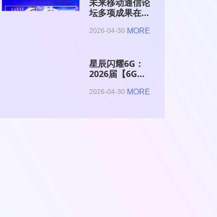
未来移动通信论
坛多项成果在
2026全球6G技
MORE
2026-04-30
术与产业生态大
会集中发布
星辰闪耀6G：
2026届【6G星
辰】青年科学家
MORE
2026-04-30
与博士获颁证书