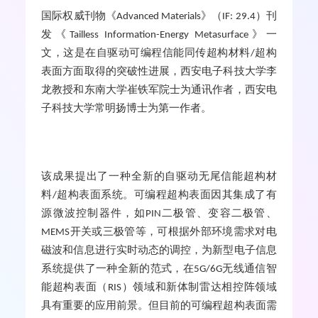
国际权威刊物《
》（
）刊
Advanced Materials
IF: 29.4
发《
》一
Tailless Information-Energy Metasurface
文，这是在自驱动可编程信能同传超构材料
超构
/
表面方面取得的突破性进展，西安电子科技大学李
龙教授和东南大学崔铁军院士为通讯作者，西安电
子科技大学常明扬博士为第一作者。
该成果提出了一种全新的自驱动无尾信能超构材
料
超构表面系统。可编程超构表面因其集成了有
/
源微波控制器件，如
二极管、变容二极管、
PIN
开关或三极管等，可根据外部环境需求对电
MEMS
磁波和信息进行实时动态的调控，为新型电子信息
系统提供了一种全新的范式，在
无线通信智
5G/6G
能超构表面（
）领域和新体制雷达相控阵领域
RIS
具有重要的应用前景。但目前的可编程超构表面需