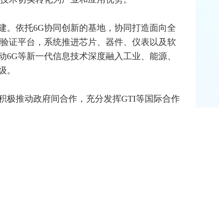
建。依托6G协同创新的基地，协同打造面向全
验验证平台，系统推进芯片、器件、仪表以及软
动6G等新一代信息技术深度融入工业、能源、
级。
积极推动政府间合作，充分发挥GTI等国际合作
织
之间的合作交流，推动建立更加广泛的学术
6G标准。“目前正处在非常关键的时期，我们也
这个目标不仅仅是中国的目标，也应该是全世