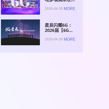
2026全球6G技
MORE
2026-04-30
术与产业生态大
会集中发布
星辰闪耀6G：
2026届【6G星
辰】青年科学家
MORE
2026-04-30
与博士获颁证书