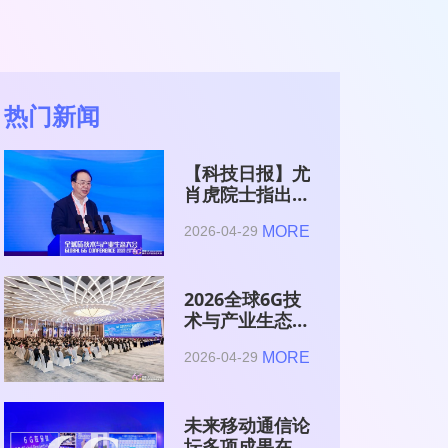
热门新闻
【科技日报】尤
肖虎院士指出
6G的首要使命
MORE
2026-04-29
是赋能AI的发
展
2026全球6G技
术与产业生态大
会在南京开幕
MORE
2026-04-29
未来移动通信论
坛多项成果在