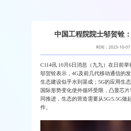
中国工程院院士邬贺铨：
时间：2023-10-07
C114讯 10月6日消息（九九）在日前举
邬贺铨
表示，
4G
及前几代
移动通信
的发
生态建设似乎水到渠成；
5G
的应用生态
国际形势变化使外循环受限，凸显芯片
同推进，生态的营造需要从5G/5.5
作。