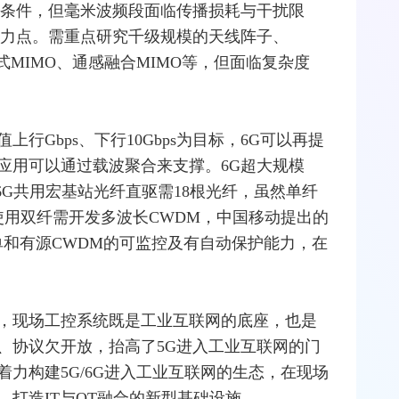
置条件，但
毫米波
频段面临传播损耗与干扰限
发力点。需重点研究千级规模的天线阵子、
式MIMO、通感
融合
MIMO等，但面临复杂度
上行Gbps、下行10Gbps为目标，6G可以再提
的应用可以通过载波聚合来支撑。6G超大规模
6G共用宏
基站
光纤
直驱需18根光纤，虽然单纤
使用双纤需开发多波长CWDM，
中国移动
提出的
单和有源CWDM的可监控及有自动保护能力，在
，现场工控系统既是工业互联网的底座，也是
、协议欠开放，抬高了5G进入工业互联网的门
力构建5G/6G进入工业互联网的生态，在现场
打造IT与OT融合的新型基础设施。