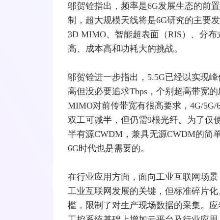
邬贺铨指出，频率是6G发展生态的前
制，超大规模
天线
将是6G研究的主要
3D
MIMO
、智能超表面（RIS）、分布
高、成本高和功耗大的挑战。
邬贺铨进一步指出，5.5G已经以实现峰值
高但没必要追求Tbps，个别超高带宽
MIMO对前传带宽有很高要求，4G/5G/
双工可减半，但仍需9根光纤。为了仅
半有源CWDM，兼具无源CWDM的简
6G时代也是需要的。
在行业应用方面，面向工业
互联网
场景
工业互联网发展的关键，但标准碎片化
槛，限制了对生产现场数据的采集。应着
工控系统基础上增加云平台及行业应用，