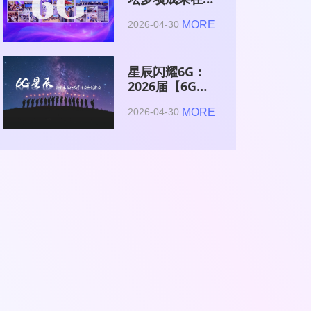
2026全球6G技
MORE
2026-04-30
术与产业生态大
会集中发布
星辰闪耀6G：
2026届【6G星
辰】青年科学家
MORE
2026-04-30
与博士获颁证书