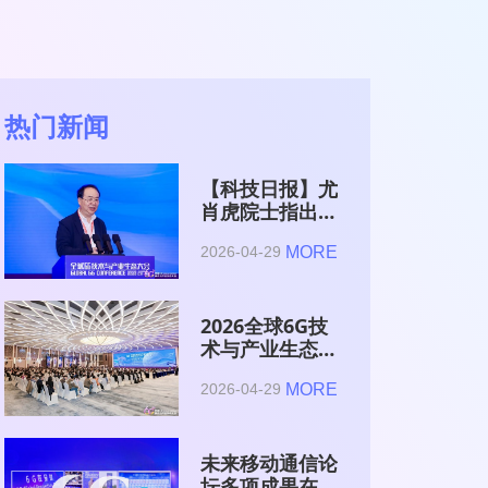
热门新闻
【科技日报】尤
肖虎院士指出
6G的首要使命
MORE
2026-04-29
是赋能AI的发
展
2026全球6G技
术与产业生态大
会在南京开幕
MORE
2026-04-29
未来移动通信论
坛多项成果在