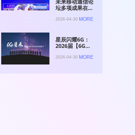
未来移动通信论
坛多项成果在
2026全球6G技
MORE
2026-04-30
术与产业生态大
会集中发布
星辰闪耀6G：
2026届【6G星
辰】青年科学家
MORE
2026-04-30
与博士获颁证书