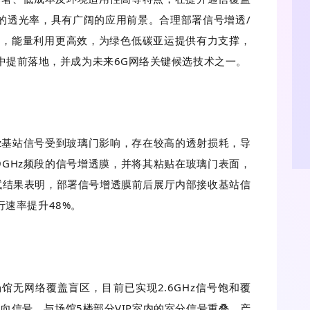
的透光率，具有广阔的应用前景。合理部署信号增透/
匀，能量利用更高效，为绿色低碳亚运提供有力支撑，
A）网络中提前落地，并成为未来6G网络关键候选技术之一。
Hz基站信号受到玻璃门影响，存在较高的透射损耗，导
9GHz频段的信号增透膜，并将其粘贴在玻璃门表面，
试结果表明，部署信号增透膜前后展厅内部接收基站信
速率提升48%。
无网络覆盖盲区，目前已实现2.6GHz信号饱和覆
后向信号，与场馆5楼部分VIP室内的室分信号重叠，产