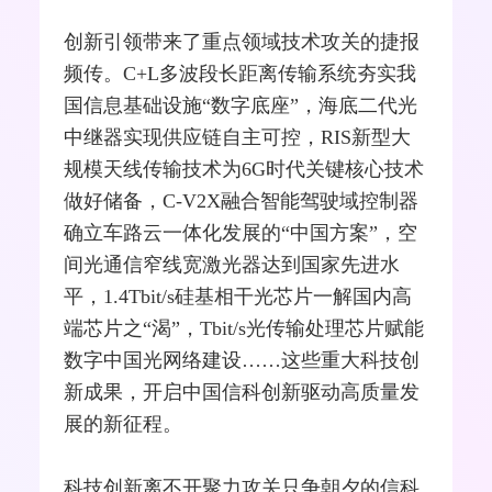
创新引领带来了重点领域技术攻关的捷报
频传。C+L多波段长距离传输系统夯实我
国信息基础设施“数字底座”，海底二代光
中继器
实现供应链自主可控，RIS新型大
规模
天线
传输技术为
6G
时代关键核心技术
做好储备，
C-V2X
融合
智能驾驶域控制器
确立车路云一体化发展的“中国方案”，空
间光通信窄线宽
激光器
达到国家先进水
平，1.4Tbit/s硅基相干光芯片一解国内高
端芯片之“渴”，Tbit/s
光传输
处理芯片赋能
数字中国
光网络
建设……这些重大科技创
新成果，开启中国信科创新驱动高质量发
展的新征程。
科技创新离不开聚力攻关只争朝夕的信科