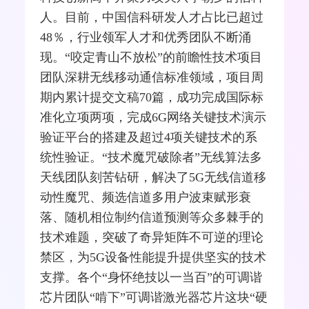
人。目前，中国信科研发人才占比已超过
48％，行业领军人才和优秀团队不断涌
现。“咬定青山不放松”的前瞻性技术项目
团队深耕无线移动通信标准领域，项目周
期内累计提交文稿70篇，成功完成国际标
准化立项两项，完成6G
网络
关键技术演示
验证平台的搭建及超过4项关键技术的系
统性验证。“技术魔咒破除者”无线算法多
天线团队刻苦钻研，解决了
5G
无线信道移
动性魔咒、频选信道多用户波束赋形衰
落、随机相位制约信道预测等众多棘手的
技术难题，突破了奇异矩阵不可逆的理论
禁区，为5G设备性能提升提供坚实的技术
支撑。各个“身怀绝技以一当百”的可调谐
芯片团队“啃下”可调谐激光器芯片这块“硬