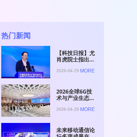
热门新闻
【科技日报】尤
肖虎院士指出
6G的首要使命
MORE
2026-04-29
是赋能AI的发
展
2026全球6G技
术与产业生态大
会在南京开幕
MORE
2026-04-29
未来移动通信论
坛多项成果在