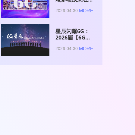
2026全球6G技
MORE
2026-04-30
术与产业生态大
会集中发布
星辰闪耀6G：
2026届【6G星
辰】青年科学家
MORE
2026-04-30
与博士获颁证书