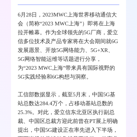
6月28日，2023MWC上海世界
移动通信
大
会（简称“2023 MWC上海”）即将在上海
拉开帷幕。作为全球领先的
5G
厂商，
爱立
信
多位技术及产品专家将在大会期间就
6G
发展愿景、开放5G
网络
能力、5G+
XR
、
5G网络智能运维等话题进行分享，
为“2023 MWC上海”带来具有国际视野的
5G实践经验和6G构想与洞察。
工信部
数据显示，截至5月末，中国5G
基
站
总数达284.4万个，占移动基站总数的
25.3%。对此，爱立信东北亚区执行副总
裁、中国区总裁方迎此前曾在PT展上明确
提出，中国5G建设正在率先进入下半场，