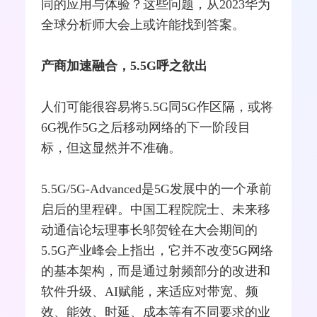
同的应用与体验？这些问题，从2023
华为
全球分析师大会上或许能找到答案。
产商加速
融合
，5.5G呼之欲出
人们可能很容易将5.5G同5G作区隔，或将
6G
视作5G之后移动
网络
的下一阶段目
标，但这显然并不准确。
5.5G/5G-Advanced是5G发展中的一个承前
启后的里程碑。中国工程院院士、未来
移
动通信
论坛理事长
邬贺铨
在大会期间的
5.5G产业峰会上指出，它并不改变5G网络
的基本架构，而是通过
射频
部分的改进和
软件升级、AI赋能，来适应对带宽、频
效、能效、时延、成本等有不同要求的业