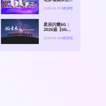
2026全球6G技
MORE
2026-04-30
术与产业生态大
会集中发布
星辰闪耀6G：
2026届【6G星
辰】青年科学家
MORE
2026-04-30
与博士获颁证书