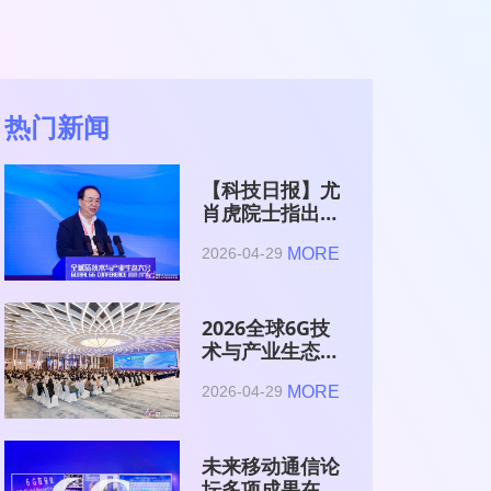
热门新闻
【科技日报】尤
肖虎院士指出
6G的首要使命
MORE
2026-04-29
是赋能AI的发
展
2026全球6G技
术与产业生态大
会在南京开幕
MORE
2026-04-29
未来移动通信论
坛多项成果在