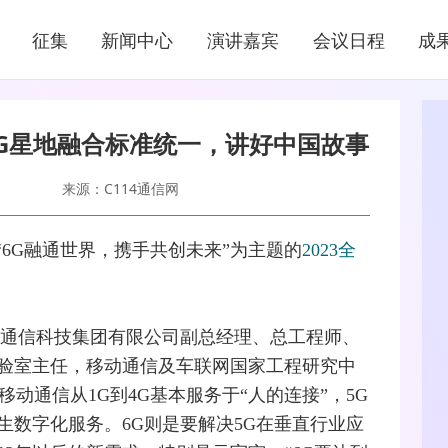
新闻中心
征集
新闻中心
演讲嘉宾
会议日程
成
NEWS CENTER
G星地融合标准统一，讲好中国故事
来源：C114通信网
“
6G
融通世界，携手共创未来”为主题的
2023全
国信息通信科技集团有限公司副总经理、总工程师、
验室主任，移动通信及
车联网
国家工程研究中
移动通信从1G到
4G
基本服务于“人的连接”，
5G
生数字化服务。6G则是要解决5G在垂直行业应