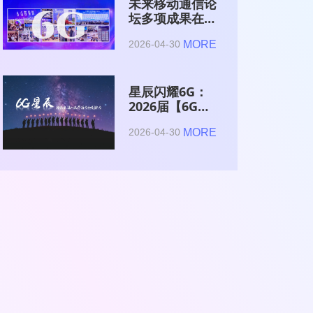
未来移动通信论
坛多项成果在
2026全球6G技
MORE
2026-04-30
术与产业生态大
会集中发布
星辰闪耀6G：
2026届【6G星
辰】青年科学家
MORE
2026-04-30
与博士获颁证书