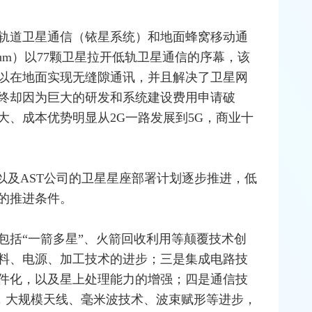
低轨道卫星通信（铱星系统）和地面蜂窝移动通
ium）以77颗卫星拉开低轨卫星通信的序幕，该
以在地面实现无缝隙通讯，并且解决了卫
星网
终却因为巨大的研发和系统建设费用申请破
大、成本优势明显从2G一路发展到5G，商业十
eWeb以及AST公司的卫星星座部署计划逐步推进，低
的推进条件。
包括“一箭多星”、火箭回收利用等颠覆技术创
料、电源、加工技术的进步；三是集成电路技
件化，以及星上处理能力的增强；四是通信技
，大规模
天线
、
毫米波
技术、波束赋形等进步，